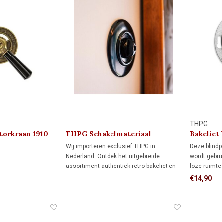
THPG
atorkraan 1910
THPG Schakelmateriaal
Bakeliet
(schroef
Wij importeren exclusief THPG in
Deze blindp
Nederland. Ontdek het uitgebreide
wordt gebru
assortiment authentiek retro bakeliet en
loze ruimte
porseleinen schakelmateriaal van THPG
€14,90
en blader hieronder door de catalogus