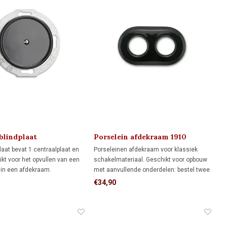
 blindplaat
Porselein afdekraam 1910
bevestiging) 1930
laat bevat 1 centraalplaat en
Porseleinen afdekraam voor klassiek
ikt voor het opvullen van een
schakelmateriaal. Geschikt voor opbouw
 in een afdekraam.
met aanvullende onderdelen: bestel twee
montageringen voor directe
€34,90
wandmontage of twee adapters voor
montage op twee inbouwdozen.