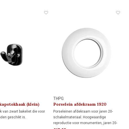
geschakeld, waardoor de stroomkring
volledig wordt onderbroken.
Niet geschikt voor wissel- of
kruisschakelingen
THPG
kapstokhaak (klein)
Porselein afdekraam 1920
k van zwart bakeliet die voor
Porseleinen afdekraam voor jaren 20-
nden geschikt is.
schakelmateriaal. Hoogwaardige
reproductie voor monumenten, jaren 20-
woningen en klassieke interieurs.