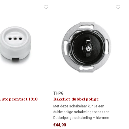
THPG
n stopcontact 1910
Bakeliet dubbelpolige
schakelaar 1930
Met deze schakelaar kun je een
dubbelpolige schakeling toepassen:
Dubbelpolige schakeling – hiermee
worden gelijktijdig de fase én de nul
€44,90