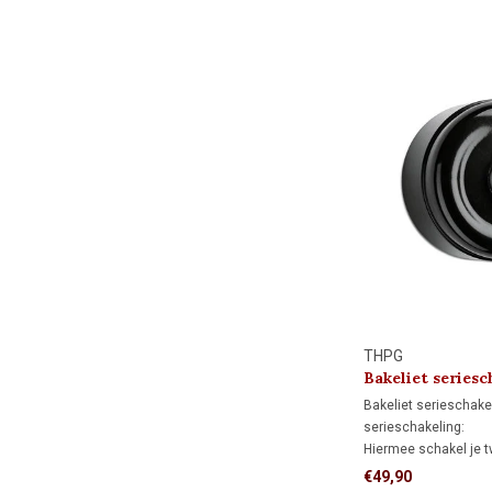
een rond afdekraam,
muur al is afgewerkt.
THPG
Bakeliet seriesc
Bakeliet serieschake
serieschakeling:
Hiermee schakel je 
van elkaar aan en ui
€49,90