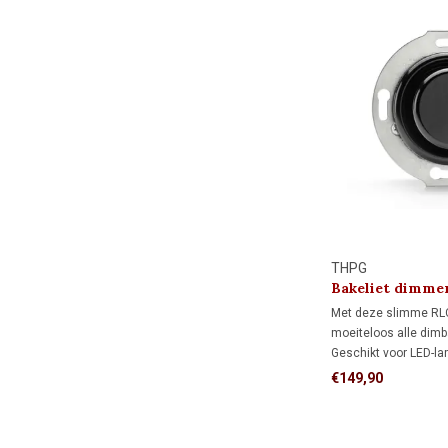
THPG
Bakeliet dimmer
1930
Met deze slimme RL
moeiteloos alle dimb
Geschikt voor LED-la
watt en andere lampe
€149,90
Dankzij de instelbare
flikkervrij dimmen gen
optimale sfeer en co