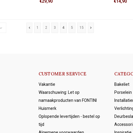
€29,90
€14,90
schakelaar.
onderbroken.
telschakeling): twee
Wisselschakeling (hotelschakeling): twee
en samen dezelfde
schakelaars bedienen samen één lamp
of lampgroep.
1
2
3
4
5
15
CUSTOMER SERVICE
CATEGO
Vakantie
Bakeliet
Waarschuwing: Let op
Porselein
namaakproducten van FONTINI
Installati
Huismerk
Verlichtin
Oplopende levertijden - bestel op
Deurbesl
tijd
Accessori
Algemene voorwaarden
Inspiratie