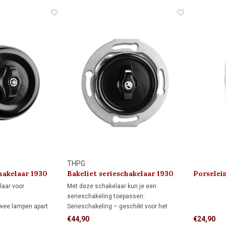
 ideaal wanneer de
THPG
hakelaar 1930
Bakeliet serieschakelaar 1930
Porselei
laar voor
Met deze schakelaar kun je een
serieschakeling toepassen:
twee lampen apart
Serieschakeling – geschikt voor het
t vanaf één
onafhankelijk schakelen van twee
€44,90
€24,90