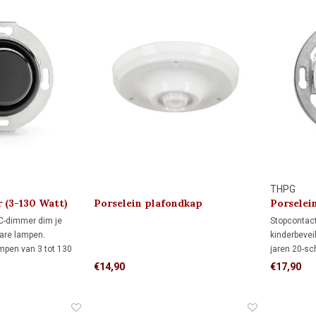
THPG
 (3-130 Watt)
Porselein plafondkap
Porselei
MINIMAAL 1920
kindveili
C-dimmer dim je
Stopcontac
are lampen.
kinderbevei
mpen van 3 tot 130
jaren 20-sc
n van 7 tot 350 watt.
crème wit e
€14,90
€17,90
 functie voor
inbouwdoze
iet je altijd van
20-woningen
mfort.
karakter.