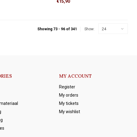
€15,90
24
Showing 73 - 96 of 341
Show:
RIES
MY ACCOUNT
Register
My orders
emateriaal
My tickets
g
My wishlist
ag
es