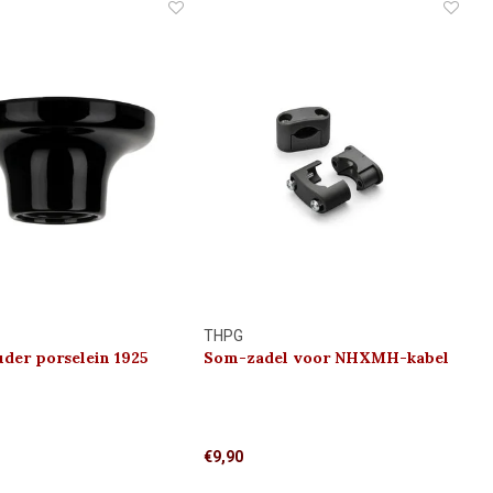
terieurs met karakter.
lampgroep vanaf twee schakellocaties.
THPG
er porselein 1925
Som-zadel voor NHXMH-kabel
(5 stuks)
€9,90