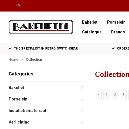
EN
Bakeliet
Porselein
Catalogus
Brands
THE SPECIALIST IN RETRO SWITCHGEAR
ORDERE
Home
Collection
Collectio
Categories
Bakeliet
1
2
3
Porselein
Installatiemateriaal
Verlichting