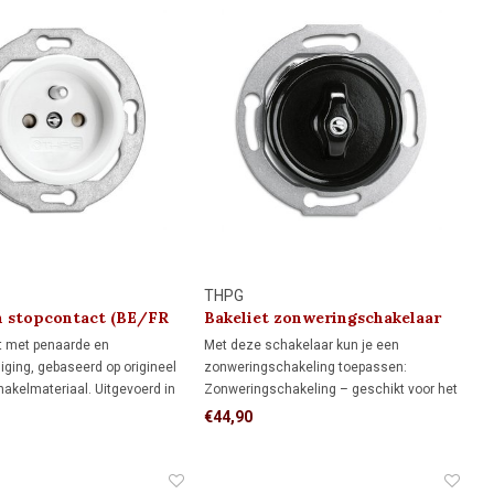
THPG
n stopcontact (BE/FR
Bakeliet zonweringschakelaar
g) 1920
1930
t met penaarde en
Met deze schakelaar kun je een
liging, gebaseerd op origineel
zonweringschakeling toepassen:
hakelmateriaal. Uitgevoerd in
Zonweringschakeling – geschikt voor het
n geschikt voor standaard
bedienen van een elektrisch rolluik,
€44,90
n. Voor monumenten, jaren
screen of zonwering met vaste op- en
 en klassieke interieurs met
neerstand vanaf één schakellocatie.