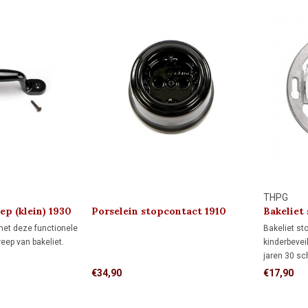
THPG
ep (klein) 1930
Porselein stopcontact 1910
Bakeliet
kindveili
 met deze functionele
Bakeliet st
eep van bakeliet.
kinderbevei
jaren 30 sc
gebroken wi
€34,90
€17,90
standaard 
monumenten