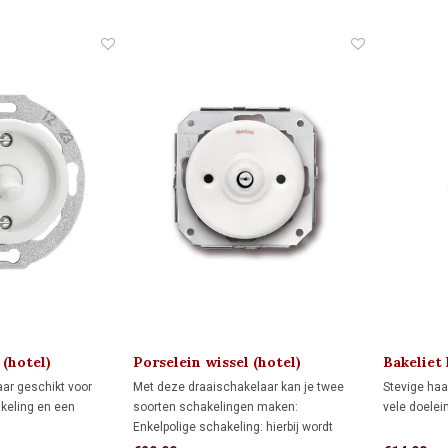
lichtpunten vanuit één schakelaar.
ssel- of
Niet geschikt voor wissel- of
kruisschakelingen.
 (hotel)
Porselein wissel (hotel)
Bakeliet 
schakelaar 1910
1930
ar geschikt voor
Met deze draaischakelaar kan je twee
Stevige haa
keling en een
soorten schakelingen maken:
vele doelei
Enkelpolige schakeling: hierbij wordt
ng: bedient de
alleen de stroomvoerende draad