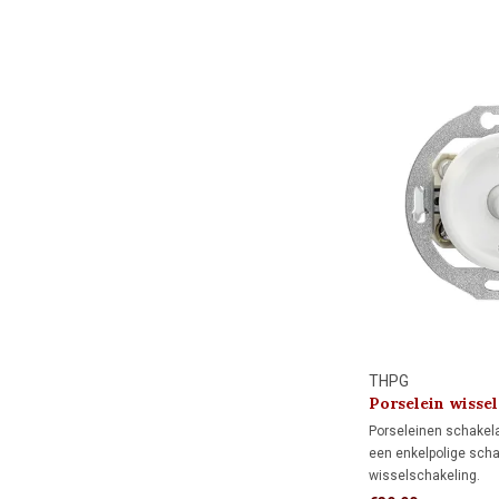
schakelaar.
Niet geschikt voor wi
hotelschakelingen.
THPG
Porselein wissel
schakelaar 1920
Porseleinen schakela
een enkelpolige scha
wisselschakeling.
Enkelpolige schakeli