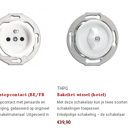
THPG
 stopcontact (BE/FR
Bakeliet wissel (hotel)
g) 1930
schakelaar 1930
opcontact met penaarde en
Met deze schakelaar kun je twee soorten
liging, gebaseerd op origineel
schakelingen toepassen:
hakelmateriaal. Uitgevoerd in
Enkelpolige schakeling – de schakelaar
t bakeliet en geschikt voor
bedient een lamp of lampgroep.
€39,90
inbouwdozen. Voor
Wisselschakeling (hotelschakeling) –
, jaren 30-woningen en
twee schakelaars bedienen een lamp of