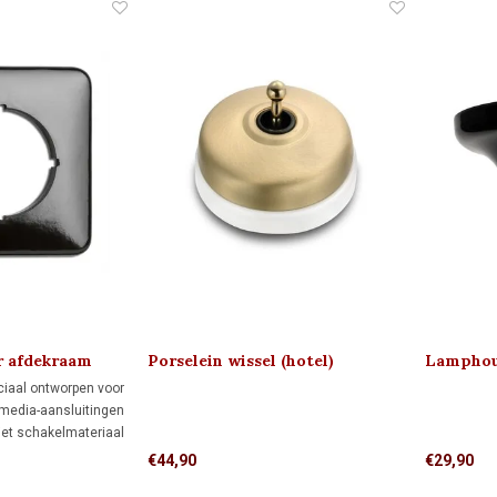
klassieke in
r afdekraam
Porselein wissel (hotel)
Lamphoud
schakelaar 1910
ciaal ontworpen voor
 media-aansluitingen
liet schakelmateriaal
vorm biedt meer
€44,90
€29,90
e inbouwdoos dan