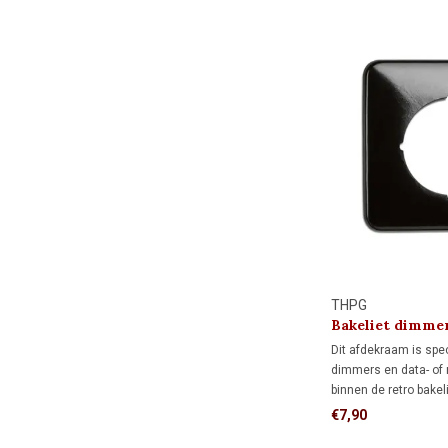
THPG
Bakeliet dimme
1930
Dit afdekraam is spe
dimmers en data- of
binnen de retro bake
serie. De vierkante 
€7,90
afdekking rondom d