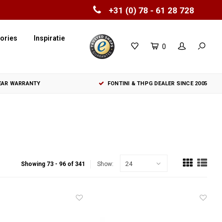
+31 (0) 78 - 61 28 728
ories
Inspiratie
0
YEAR WARRANTY
FONTINI & THPG DEALER SINCE 2005
24
Showing 73 - 96 of 341
Show: