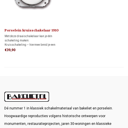
Porselein kruisschakelaar 1910
Met deze draaischakelaar kan je één
schakeling maken:
Kruisschakeling – hiermee breid je een
wisselschakeling uit door samen met twee
€39,90
wisselschakelaars een lamp of lampgroep
vanaf drie of meer plaatsen aan en uit te
schakelen.
Dé nummer 1 in klassiek schakelmateriaal van bakeliet en porselein.
Hoogwaardige reproducties volgens historische ontwerpen voor
monumenten, restauratieprojecten, jaren 30-woningen en klassieke