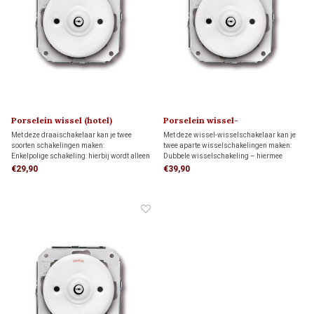
Porselein wissel (hotel)
Porselein wissel-
schakelaar 1910
wisselschakelaar 1910
Met deze draaischakelaar kan je twee
Met deze wissel-wisselschakelaar kan je
soorten schakelingen maken:
twee aparte wisselschakelingen maken:
Enkelpolige schakeling: hierbij wordt alleen
Dubbele wisselschakeling – hiermee
de stroomvoerende draad onderbroken.
bedien je twee lampen onafhankelijk van
€29,90
€39,90
Wisselschakeling (hotelschakeling): twee
elkaar, elk vanaf twee locaties. Geschikt
schakelaars bedienen samen één lamp of
voor (hotel)wisselschakelingen.
lampgroep.