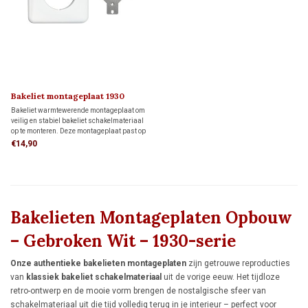
Bakeliet montageplaat 1930
Bakeliet warmtewerende montageplaat om
veilig en stabiel bakeliet schakelmateriaal
op te monteren. Deze montageplaat past op
1 inbouwdoos, maar kan ook direct op de
€14,90
wand worden geplaatst.
Bakelieten Montageplaten Opbouw
– Gebroken Wit – 1930-serie
Onze authentieke bakelieten montageplaten
zijn getrouwe reproducties
van
klassiek bakeliet
schakelmateriaal
uit de vorige eeuw. Het tijdloze
retro-ontwerp en de mooie vorm brengen de nostalgische sfeer van
schakelmateriaal uit die tijd volledig terug in je interieur – perfect voor