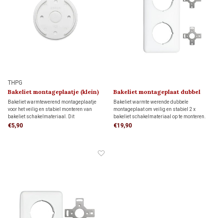
THPG
Bakeliet montageplaatje (klein)
Bakeliet montageplaat dubbel
1930
1930
Bakeliet warmtewerend montageplaatje
Bakeliet warmte werende dubbele
voor het veilig en stabiel monteren van
montageplaat om veilig en stabiel 2 x
bakeliet schakelmateriaal. Dit
bakeliet schakelmateriaal op te monteren.
montageplaatje is uitsluitend geschikt voor
Deze montageplaat past door de
€5,90
€19,90
directe wandmontage.
bijgeleverde adapters op 2 inbouwdozen,
maar kan ook direct op de wand worden
geplaatst.