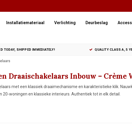
Installatiemateriaal
Verlichting
Deurbeslag
Access
D TODAY, SHIPPED IMMEDIATELY!
QUALITY CLASS A, 5 
elaars
en Draaischakelaars Inbouw – Crème W
laars met een klassiek draaimechanisme en karakteristieke klik. Nauwk
20-woningen en klassieke interieurs. Authentiek tot in elk detail.