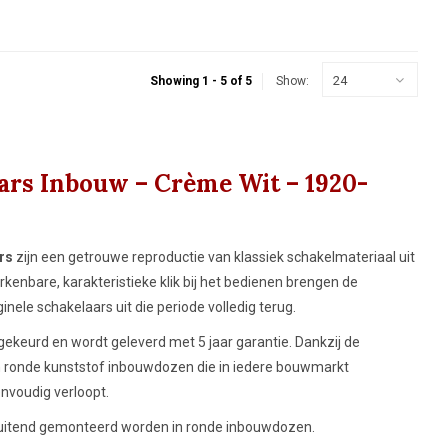
24
Showing 1 - 5 of 5
Show:
ars Inbouw – Crème Wit – 1920-
rs
zijn een getrouwe reproductie van klassiek schakelmateriaal uit
rkenbare, karakteristieke klik bij het bedienen brengen de
nele schakelaars uit die periode volledig terug.
gekeurd en wordt geleverd met 5 jaar garantie. Dankzij de
 ronde kunststof inbouwdozen die in iedere bouwmarkt
envoudig verloopt.
luitend gemonteerd worden in ronde inbouwdozen.