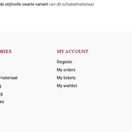
de stijlvolle zwarte variant
van dit schakelmateriaal.
RIES
MY ACCOUNT
Register
My orders
emateriaal
My tickets
g
My wishlist
ag
es
s