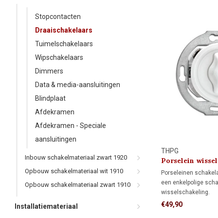
Stopcontacten
Draaischakelaars
Tuimelschakelaars
Wipschakelaars
Dimmers
Data & media-aansluitingen
Blindplaat
Afdekramen
Afdekramen - Speciale
aansluitingen
THPG
Inbouw schakelmateriaal zwart 1920
Porselein wissel
schakelaar 1920
Opbouw schakelmateriaal wit 1910
Porseleinen schakela
een enkelpolige scha
Opbouw schakelmateriaal zwart 1910
wisselschakeling.
Enkelpolige schakeli
€49,90
Installatiemateriaal
verlichting met één 