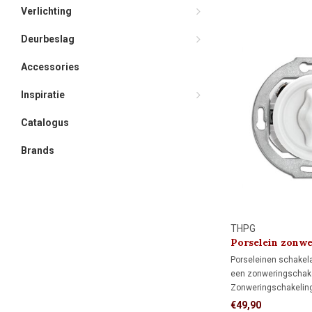
Wisselschakeling (ho
Verlichting
schakelaars bedien
verlichting.
Deurbeslag
Accessories
Inspiratie
Catalogus
Brands
THPG
Porselein zonwe
1920
Porseleinen schakela
een zonweringschake
Zonweringschakeling
elektrisch rolluik, s
€49,90