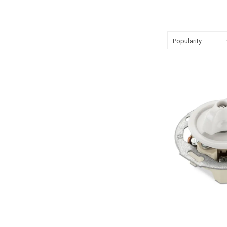
vanaf één schakelaar
en neerstand.
Popularity