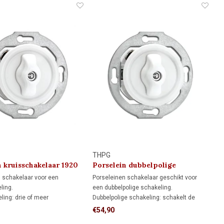
THPG
n kruisschakelaar 1920
Porselein dubbelpolige
schakelaar 1920
 schakelaar voor een
Porseleinen schakelaar geschikt voor
ling.
een dubbelpolige schakeling.
ling: drie of meer
Dubbelpolige schakeling: schakelt de
s bedienen samen dezelfde
verlichting volledig uit door zowel de
€54,90
. De kruisschakelaar wordt
fase- als nuldraad te onderbreken.