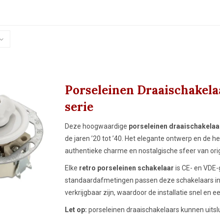
 met een vaste op-
Porseleinen Draaischakela
serie
Deze hoogwaardige
porseleinen draaischakelaa
de jaren ’20 tot ’40. Het elegante ontwerp en de he
authentieke charme en nostalgische sfeer van origi
Elke
retro porseleinen schakelaar
is CE- en VDE-
standaardafmetingen passen deze schakelaars in
verkrijgbaar zijn, waardoor de installatie snel en e
Let op:
porseleinen draaischakelaars kunnen uits