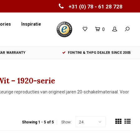
+31 (0) 78 - 61 28 728
ories
Inspiratie
0
YEAR WARRANTY
FONTINI & THPG DEALER SINCE 2005
it – 1920-serie
eurige reproducties van origineel jaren 20-schakelmateriaal. Voor
24
Showing 1 - 5 of 5
Show: