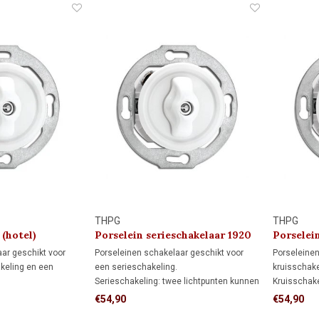
THPG
THPG
 (hotel)
Porselein serieschakelaar 1920
Porselei
ar geschikt voor
Porseleinen schakelaar geschikt voor
Porseleinen
keling en een
een serieschakeling.
kruisschake
Serieschakeling: twee lichtpunten kunnen
Kruisschake
ng: bedient de
afzonderlijk worden bediend met één
schakelaar
€54,90
€54,90
schakelaar.
schakelaar.
verlichting