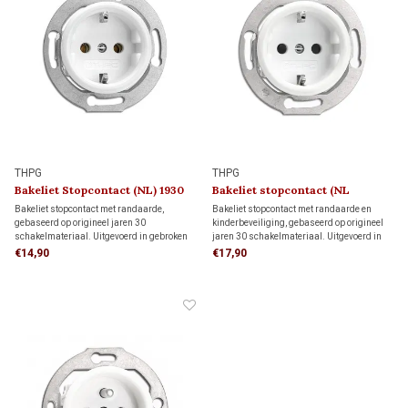
THPG
THPG
Bakeliet Stopcontact (NL) 1930
Bakeliet stopcontact (NL
kindveilig) 1930
Bakeliet stopcontact met randaarde,
Bakeliet stopcontact met randaarde en
gebaseerd op origineel jaren 30
kinderbeveiliging, gebaseerd op origineel
schakelmateriaal. Uitgevoerd in gebroken
jaren 30 schakelmateriaal. Uitgevoerd in
wit bakeliet en geschikt voor standaard
gebroken wit bakeliet en geschikt voor
€14,90
€17,90
inbouwdozen. Voor monumenten, jaren 30-
standaard inbouwdozen. Voor
woningen en klassieke interieurs met
monumenten, jaren 30-woningen en
karakter.
klassieke interieurs met karakter.