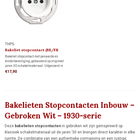
THPG
Bakeliet stopcontact (BE/FR
kindveilig) 1930
Bakeliet stopcontact met penaarde en
kinderbeveiliging, gebaseerd op origineel
jaren 30 schakelmateriaal. Uitgevoerd in
gebroken wit bakeliet en geschikt voor
€17,90
standaard inbouwdozen. Voor
monumenten, jaren 30-woningen en
klassieke interieurs met karakter.
Bakelieten Stopcontacten Inbouw –
Gebroken Wit – 1930-serie
Deze
bakelieten stopcontacten
in gebroken wit zijn geïnspireerd op
klassiek schakelmateriaal uit de jaren ’30 en brengen direct karakter in elke
ruimte. De combinatie van een authentieke vormgeving en een rustige,