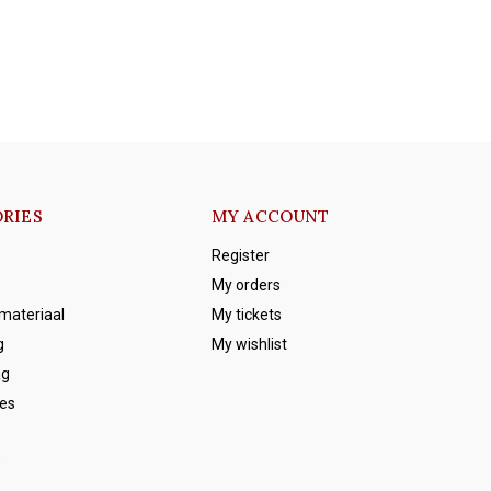
RIES
MY ACCOUNT
Register
My orders
emateriaal
My tickets
g
My wishlist
ag
es
s