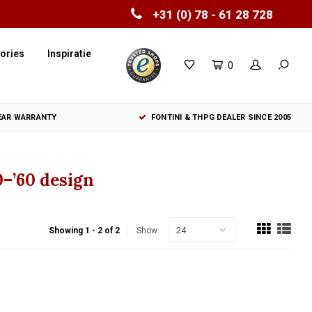
+31 (0) 78 - 61 28 728
ories
Inspiratie
0
YEAR WARRANTY
FONTINI & THPG DEALER SINCE 2005
0–’60 design
24
Showing 1 - 2 of 2
Show: