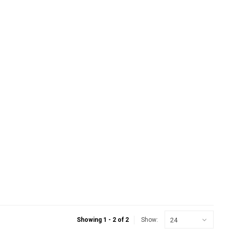
24
Showing 1 - 2 of 2
Show: