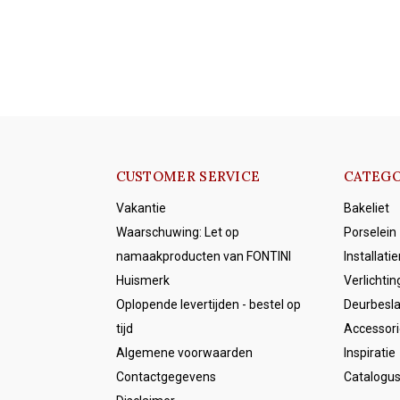
CUSTOMER SERVICE
CATEGO
Vakantie
Bakeliet
Waarschuwing: Let op
Porselein
namaakproducten van FONTINI
Installati
Huismerk
Verlichtin
Oplopende levertijden - bestel op
Deurbesl
tijd
Accessori
Algemene voorwaarden
Inspiratie
Contactgegevens
Catalogu