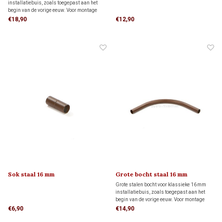
installatiebuis, zoals toegepast aan het
begin van de vorige eeuw. Voor montage
aan een buis zijn twee sokken nodig, die
€18,90
€12,90
apart besteld moeten worden. Deze sokken
vind je hieronder bij de gerelateerde
producten.
Sok staal 16 mm
Grote bocht staal 16 mm
Grote stalen bocht voor klassieke 16 mm
installatiebuis, zoals toegepast aan het
begin van de vorige eeuw. Voor montage
aan een buis zijn twee sokken nodig, die
€6,90
€14,90
apart besteld moeten worden. Deze sokken
vind je hieronder bij de gerelateerde