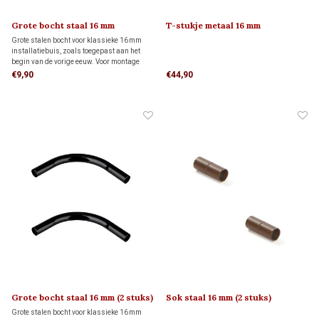
Grote bocht staal 16 mm
T-stukje metaal 16 mm
Grote stalen bocht voor klassieke 16 mm
installatiebuis, zoals toegepast aan het
begin van de vorige eeuw. Voor montage
aan een buis zijn twee sokken nodig, die
€9,90
€44,90
apart besteld moeten worden. Deze sokken
vind je hieronder bij de gerelateerde
producten.
Grote bocht staal 16 mm (2 stuks)
Sok staal 16 mm (2 stuks)
Grote stalen bocht voor klassieke 16 mm