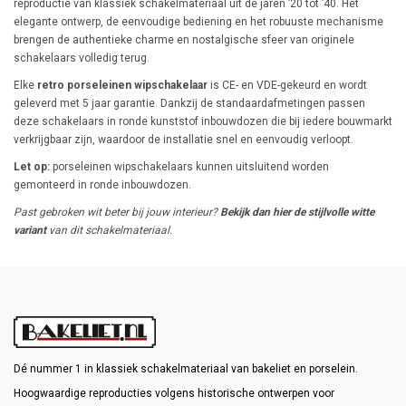
reproductie van klassiek schakelmateriaal uit de jaren ’20 tot ’40. Het
elegante ontwerp, de eenvoudige bediening en het robuuste mechanisme
brengen de authentieke charme en nostalgische sfeer van originele
schakelaars volledig terug.
Elke
retro porseleinen wipschakelaar
is CE- en VDE-gekeurd en wordt
geleverd met 5 jaar garantie. Dankzij de standaardafmetingen passen
deze schakelaars in ronde kunststof inbouwdozen die bij iedere bouwmarkt
verkrijgbaar zijn, waardoor de installatie snel en eenvoudig verloopt.
Let op:
porseleinen wipschakelaars kunnen uitsluitend worden
gemonteerd in ronde inbouwdozen.
Past gebroken wit beter bij jouw interieur?
Bekijk dan hier de stijlvolle witte
variant
van dit schakelmateriaal.
Dé nummer 1 in klassiek schakelmateriaal van bakeliet en porselein.
Hoogwaardige reproducties volgens historische ontwerpen voor