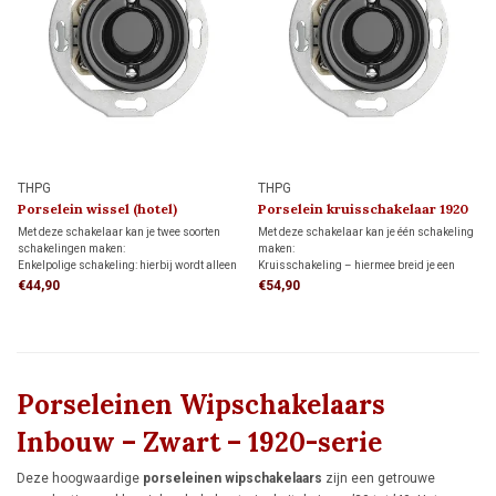
THPG
THPG
Porselein wissel (hotel)
Porselein kruisschakelaar 1920
schakelaar 1920
Met deze schakelaar kan je twee soorten
Met deze schakelaar kan je één schakeling
schakelingen maken:
maken:
Enkelpolige schakeling: hierbij wordt alleen
Kruisschakeling – hiermee breid je een
de stroomvoerende draad onderbroken.
wisselschakeling uit door samen met twee
€44,90
€54,90
Wisselschakeling (hotelschakeling): twee
wisselschakelaars een lamp of lampgroep
schakelaars bedienen samen één lamp of
vanaf drie of meer plaatsen aan en uit te
lampgroep.
schakelen.
Porseleinen Wipschakelaars
Inbouw – Zwart – 1920-serie
Deze hoogwaardige
porseleinen wipschakelaars
zijn een getrouwe