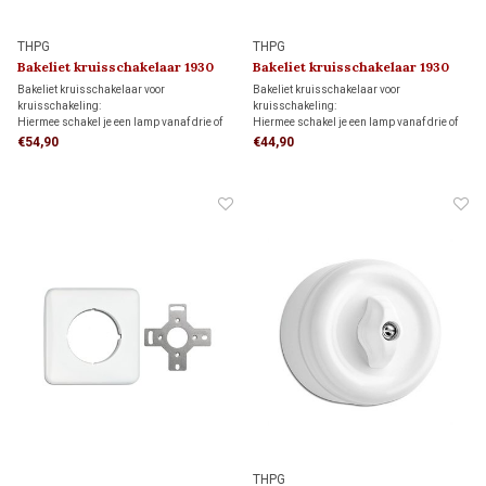
THPG
THPG
Bakeliet kruisschakelaar 1930
Bakeliet kruisschakelaar 1930
Bakeliet kruisschakelaar voor
Bakeliet kruisschakelaar voor
kruisschakeling:
kruisschakeling:
Hiermee schakel je een lamp vanaf drie of
Hiermee schakel je een lamp vanaf drie of
meer schakelaars, in combinatie met twee
meer schakelaars, in combinatie met twee
€54,90
€44,90
wisselschakelaars.
wisselschakelaars.
THPG