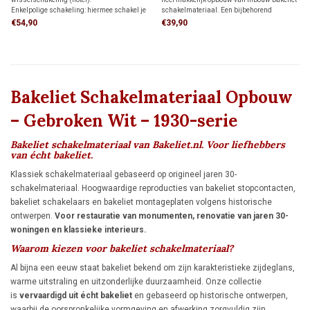
Enkelpolige schakeling: hiermee schakel je
schakelmateriaal. Een bijbehorend
een lamp vanaf één schakelaar aan en uit.
afdekraam en montageplaat zitten bij deze
€54,90
€39,90
Wisselschakeling: hiermee schakel je een
set inbegrepen. Dit is dé oplossing als je op
lamp vanaf twee verschillende schakelaars
zoek bent naar een opbouw dimmer van
aan en uit.
bakeliet!
Bakeliet Schakelmateriaal Opbouw
– Gebroken Wit – 1930-serie
Bakeliet schakelmateriaal van Bakeliet.nl. Voor liefhebbers
van écht bakeliet.
Klassiek schakelmateriaal gebaseerd op origineel jaren 30-
schakelmateriaal. Hoogwaardige reproducties van bakeliet stopcontacten,
bakeliet schakelaars en bakeliet montageplaten volgens historische
ontwerpen.
Voor restauratie van monumenten, renovatie van jaren 30-
woningen en klassieke interieurs.
Waarom kiezen voor bakeliet schakelmateriaal?
Al bijna een eeuw staat bakeliet bekend om zijn karakteristieke zijdeglans,
warme uitstraling en uitzonderlijke duurzaamheid. Onze collectie
is
vervaardigd uit écht bakeliet
en gebaseerd op historische ontwerpen,
waarbij de oorspronkelijke vormgeving en afwerking zorgvuldig zijn