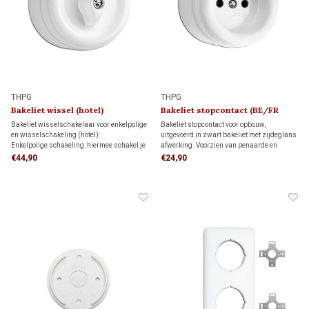
THPG
THPG
Bakeliet wissel (hotel)
Bakeliet stopcontact (BE/FR
schakelaar 1930
kindveilig) 1930
Bakeliet wisselschakelaar voor enkelpolige
Bakeliet stopcontact voor opbouw,
en wisselschakeling (hotel):
uitgevoerd in zwart bakeliet met zijdeglans
Enkelpolige schakeling: hiermee schakel je
afwerking. Voorzien van penaarde en
een lamp vanaf één schakelaar aan en uit.
kinderbeveiliging. Geschikt voor bedrading
€44,90
€24,90
Wisselschakeling: hiermee schakel je een
via de achterzijde (wandinvoer) of
lamp vanaf twee verschillende schakelaars
installatiebuis. Tijdloos jaren 30-design.
aan en uit.