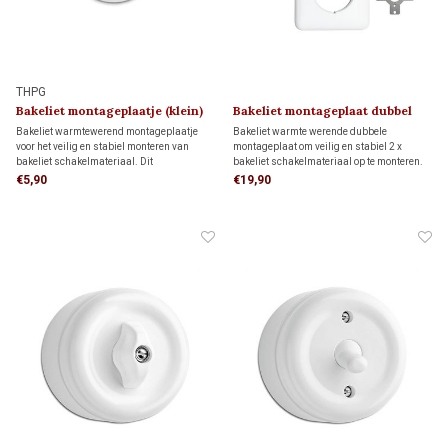
THPG
Bakeliet montageplaatje (klein)
Bakeliet montageplaat dubbel
1930
1930
Bakeliet warmtewerend montageplaatje
Bakeliet warmte werende dubbele
voor het veilig en stabiel monteren van
montageplaat om veilig en stabiel 2 x
bakeliet schakelmateriaal. Dit
bakeliet schakelmateriaal op te monteren.
montageplaatje is uitsluitend geschikt voor
Deze montageplaat past door de
€5,90
€19,90
directe wandmontage.
bijgeleverde adapters op 2 inbouwdozen,
maar kan ook direct op de wand worden
geplaatst.