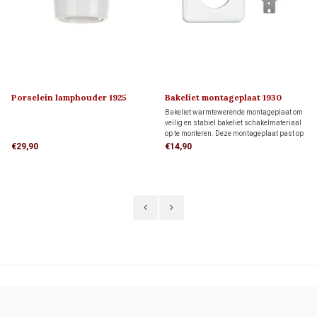
Porselein lamphouder 1925
Bakeliet montageplaat 1930
Bakeliet warmtewerende montageplaat om
veilig en stabiel bakeliet schakelmateriaal
op te monteren. Deze montageplaat past op
1 inbouwdoos, maar kan ook direct op de
€29,90
€14,90
wand worden geplaatst.