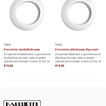
THPG
THPG
Porselein eindafdekraam
Porselein afdekraam (Speciale
(Speciale Aansluiting)
Aansluiting)
Dit speciale eindafdekraam is geschikt voor
Dit speciale afdekraam is geschikt voor de
de afwerking van coax-, data- en andere
afwerking van coax-, data- en andere
speciale aansluitingen in jaren 20-stijl. De
speciale aansluitingen in jaren 20-stijl. De
authentieke uitstraling maakt het ideaal
authentieke uitstraling maakt het ideaal
€19,90
€15,90
voor klassieke interieurs, monumenten en
voor klassieke interieurs, monumenten en
restauratieprojecten.
restauratieprojecten.