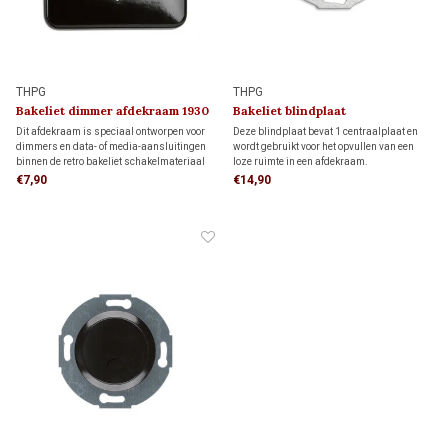
THPG
THPG
Bakeliet dimmer afdekraam 1930
Bakeliet blindplaat
(schroefbevestiging) 1930
Dit afdekraam is speciaal ontworpen voor
Deze blindplaat bevat 1 centraalplaat en
dimmers en data- of media-aansluitingen
wordt gebruikt voor het opvullen van een
binnen de retro bakeliet schakelmateriaal
loze ruimte in een afdekraam.
serie. De vierkante vorm biedt meer
€7,90
€14,90
afdekking rondom de inbouwdoos dan een
rond afdekraam, ideaal wanneer de muur al
is afgewerkt.