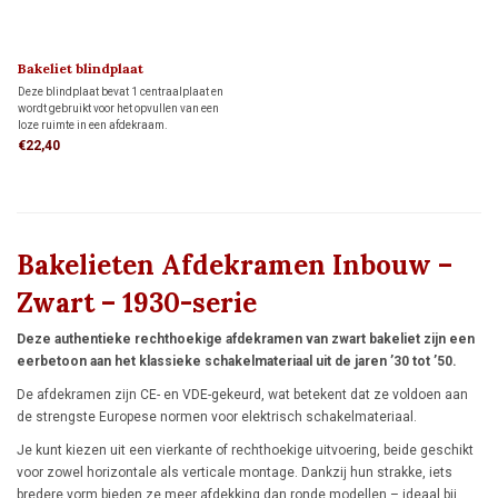
Bakeliet blindplaat
(klikbevestiging) 1930
Deze blindplaat bevat 1 centraalplaat en
wordt gebruikt voor het opvullen van een
loze ruimte in een afdekraam.
€22,40
Bakelieten Afdekramen Inbouw –
Zwart – 1930-serie
Deze authentieke rechthoekige afdekramen van zwart bakeliet zijn een
eerbetoon aan het klassieke schakelmateriaal uit de jaren ’30 tot ’50.
De afdekramen zijn CE- en VDE-gekeurd, wat betekent dat ze voldoen aan
de strengste Europese normen voor elektrisch schakelmateriaal.
Je kunt kiezen uit een vierkante of rechthoekige uitvoering, beide geschikt
voor zowel horizontale als verticale montage. Dankzij hun strakke, iets
bredere vorm bieden ze meer afdekking dan ronde modellen – ideaal bij