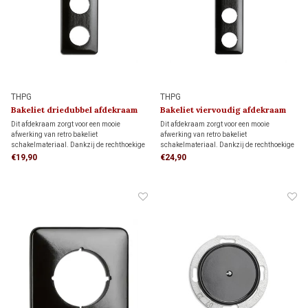
THPG
THPG
Bakeliet driedubbel afdekraam
Bakeliet viervoudig afdekraam
1930
1930
Dit afdekraam zorgt voor een mooie
Dit afdekraam zorgt voor een mooie
afwerking van retro bakeliet
afwerking van retro bakeliet
schakelmateriaal. Dankzij de rechthoekige
schakelmateriaal. Dankzij de rechthoekige
vorm biedt het meer dekking rondom de
vorm biedt het meer dekking rondom de
€19,90
€24,90
inbouwdoos dan een rond afdekraam,
inbouwdoos dan een rond afdekraam,
ideaal als je de muur al netjes hebt
ideaal als je de muur al netjes hebt
afgewerkt en niet meer wilt bijwerken.
afgewerkt en niet meer wilt bijwerken.