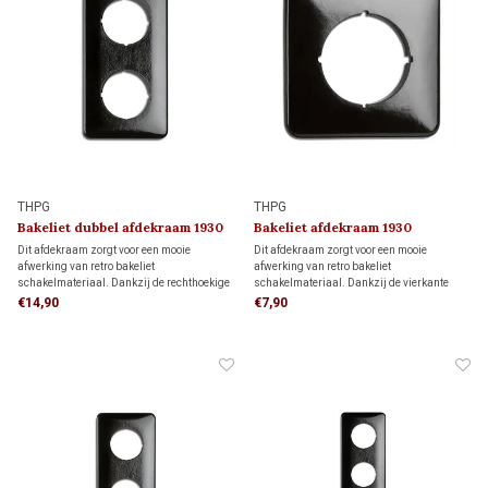
THPG
THPG
Bakeliet dubbel afdekraam 1930
Bakeliet afdekraam 1930
Dit afdekraam zorgt voor een mooie
Dit afdekraam zorgt voor een mooie
afwerking van retro bakeliet
afwerking van retro bakeliet
schakelmateriaal. Dankzij de rechthoekige
schakelmateriaal. Dankzij de vierkante
vorm biedt het meer dekking rondom de
vorm biedt het meer dekking rondom de
€14,90
€7,90
inbouwdoos dan een rond afdekraam,
inbouwdoos dan een rond afdekraam,
ideaal als je de muur al netjes hebt
ideaal als je de muur al netjes hebt
afgewerkt en niet meer wilt bijwerken.
afgewerkt en niet meer wilt bijwerken.