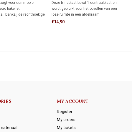
(schroefbevestiging) 1930
zorgt voor een mooie
Deze blindplaat bevat 1 centraalplaat en
etro bakeliet
wordt gebruikt voor het opvullen van een
al. Dankzij de rechthoekige
loze ruimte in een afdekraam.
 meer dekking rondom de
€14,90
n een rond afdekraam,
e muur al netjes hebt
et meer wilt bijwerken.
RIES
MY ACCOUNT
Register
My orders
emateriaal
My tickets