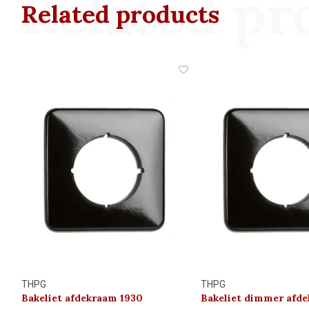
Related pr
Related products
THPG
THPG
Bakeliet afdekraam 1930
Bakeliet dimmer afd