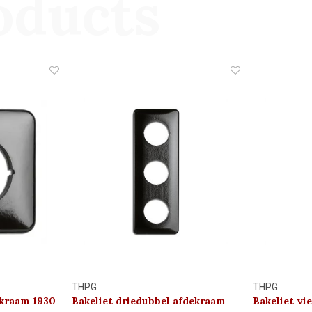
oducts
THPG
THPG
ekraam 1930
Bakeliet driedubbel afdekraam
Bakeliet vi