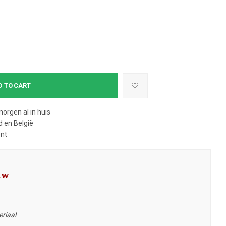
D TO CART
morgen al in huis
 en België
ent
uw
eriaal