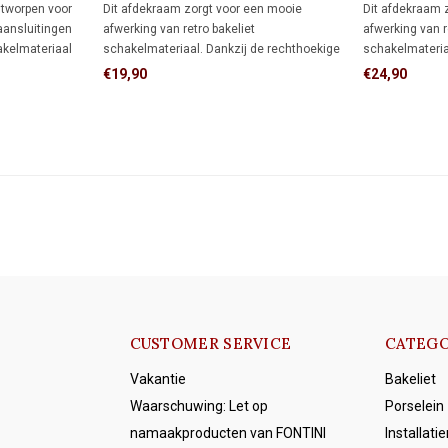
1930
1930
ntworpen voor
Dit afdekraam zorgt voor een mooie
Dit afdekraam 
aansluitingen
afwerking van retro bakeliet
afwerking van r
akelmateriaal
schakelmateriaal. Dankzij de rechthoekige
schakelmateria
dt meer
vorm biedt het meer dekking rondom de
vorm biedt het
€19,90
€24,90
wdoos dan een
inbouwdoos dan een rond afdekraam,
inbouwdoos da
neer de muur al
ideaal als je de muur al netjes hebt
ideaal als je d
afgewerkt en niet meer wilt bijwerken.
afgewerkt en ni
CUSTOMER SERVICE
CATEGO
Vakantie
Bakeliet
Waarschuwing: Let op
Porselein
namaakproducten van FONTINI
Installati