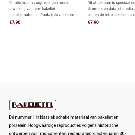
Dit afdekraam zorgt voor een mooie
Dit afdekraam is speciaal o
afwerking van retro bakeliet
dimmers en data- of media-
schakelmateriaal. Dankzij de vierkante
binnen de retro bakeliet sch
vorm biedt het meer dekking rondom de
serie. De vierkante vorm bie
€7,90
€7,90
inbouwdoos dan een rond afdekraam,
afdekking rondom de inbou
ideaal als je de muur al netjes hebt
rond afdekraam, ideaal wan
afgewerkt en niet meer wilt bijwerken.
is afgewerkt.
Dé nummer 1 in klassiek schakelmateriaal van bakeliet en
porselein. Hoogwaardige reproducties volgens historische
ontwerpen voor monumenten, restauratieprojecten, jaren 30-