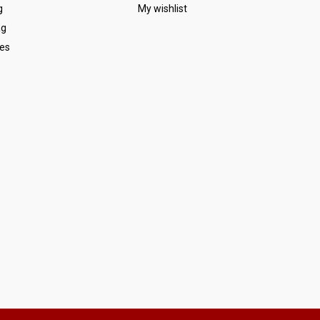
g
My wishlist
ag
es
s