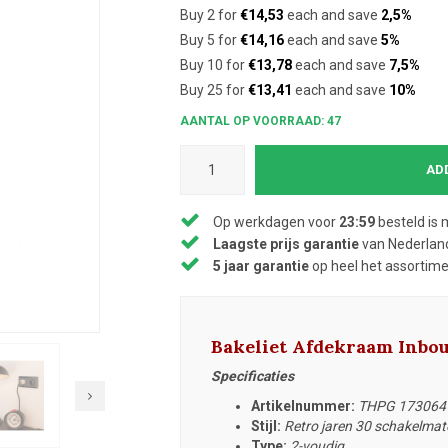
Buy 2 for
€14,53
each and save
2,5%
Buy 5 for
€14,16
each and save
5%
Buy 10 for
€13,78
each and save
7,5%
Buy 25 for
€13,41
each and save
10%
AANTAL OP VOORRAAD: 47
AD
Op werkdagen voor
23:59
besteld is 
Laagste prijs garantie
van Nederland
5 jaar garantie
op heel het assortim
Bakeliet Afdekraam Inbo
Specificaties
Artikelnummer:
THPG 173064
Stijl:
Retro jaren 30 schakelmat
Type:
2-voudig