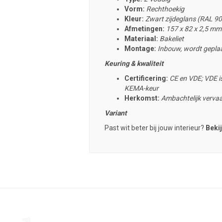
Vorm:
Rechthoekig
Kleur:
Zwart zijdeglans (RAL 9
Afmetingen:
157 x 82 x 2,5 mm
Materiaal:
Bakeliet
Montage:
Inbouw, wordt geplaa
Keuring & kwaliteit
Certificering:
CE en VDE; VDE is
KEMA-keur
Herkomst:
Ambachtelijk vervaa
Variant
Past wit beter bij jouw interieur?
Bekij