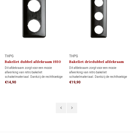
THPG
THPG
Bakeliet dubbel afdekraam 1930
Bakeliet driedubbel afdekraam
1930
Dit afdekraam zorgt voor een mooie
Dit afdekraam zorgt voor een mooie
afwerking van retro bakeliet
afwerking van retro bakeliet
schakelmateriaal. Dankzij de rechthoekige
schakelmateriaal. Dankzij de rechthoekige
vorm biedt het meer dekking rondom de
vorm biedt het meer dekking rondom de
€14,90
€19,90
inbouwdoos dan een rond afdekraam,
inbouwdoos dan een rond afdekraam,
ideaal als je de muur al netjes hebt
ideaal als je de muur al netjes hebt
afgewerkt en niet meer wilt bijwerken.
afgewerkt en niet meer wilt bijwerken.