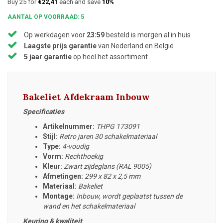
Buy 25 for
€22,41
each and save
10%
AANTAL OP VOORRAAD: 5
Op werkdagen voor
23:59
besteld is morgen al in huis
Laagste prijs garantie
van Nederland en België
5 jaar garantie
op heel het assortiment
Bakeliet Afdekraam Inbouw
Specificaties
Artikelnummer:
THPG 173091
Stijl:
Retro jaren 30 schakelmateriaal
Type:
4-voudig
Vorm:
Rechthoekig
Kleur:
Zwart zijdeglans (RAL 9005)
Afmetingen:
299 x 82 x 2,5 mm
Materiaal:
Bakeliet
Montage:
Inbouw, wordt geplaatst tussen de
wand en het schakelmateriaal
Keuring & kwaliteit