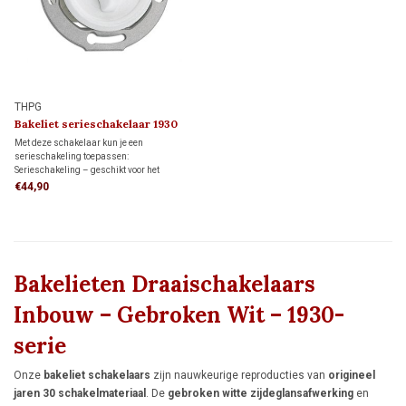
THPG
Bakeliet serieschakelaar 1930
Met deze schakelaar kun je een
serieschakeling toepassen:
Serieschakeling – geschikt voor het
onafhankelijk schakelen van twee
€44,90
lichtpunten vanuit één schakelaar.
Niet geschikt voor wissel- of
kruisschakelingen.
Bakelieten Draaischakelaars
Inbouw – Gebroken Wit – 1930-
serie
Onze
bakeliet schakelaars
zijn nauwkeurige reproducties van
origineel
jaren 30 schakelmateriaal
. De
gebroken witte zijdeglansafwerking
en