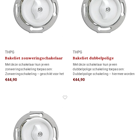
THPG
THPG
Bakeliet zonweringschakelaar
Bakeliet dubbelpolige
1930
schakelaar 1930
Met deze schakelaar kun je een
Met deze schakelaar kun je een
zonweringschakeling toepassen:
dubbelpolige schakeling toepassen:
Zonweringschakeling – geschikt voor het
Dubbelpolige schakeling – hiermee worden
bedienen van een elektrisch rolluik, screen
gelijktijdig de fase én de nul geschakeld,
€44,90
€44,90
of zonwering met vaste op- en neerstand
waardoor de stroomkring volledig wordt
vanaf één schakellocatie.
onderbroken.
Niet geschikt voor wissel- of
kruisschakelingen.