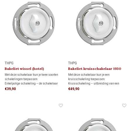
THPG
THPG
Bakeliet wissel (hotel)
Bakeliet kruisschakelaar 1930
schakelaar 1930
Met deze schakelaar kun je twee soorten
Met deze schakelaar kun je een
schakelingen toepassen:
kruisschakeling toepassen:
Enkelpolige schakeling – de schakelaar
Kruisschakeling – uitbreiding van een
bedient een lamp of lampgroep.
wisselschakeling waarmee een lamp of
€39,90
€49,90
Wisselschakeling (hotelschakeling) – twee
lampgroep vanaf drie of meer
schakelaars bedienen een lamp of
schakellocaties wordt bediend met twee
lampgroep vanaf twee schakellocaties.
wisselschakelaars en één of meer
kruisschakelaars.