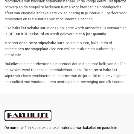
reproductie van klassiek schakelmateriaal uit de vorige eeuw. Het tijdloze
ontwerp en de soepel te bedienen tuimelknop brengen de nostalgische
sfeer van originele schakelaars volledig terug in je interieur – perfect voor
renovaties en restauraties van monumentale panden.
Elke
bakeliet schakelaar
in onze collectie wordt ambachtelijk vervaardigd,
is
CE- en VDE-gekeurd
en wordt geleverd met
5 jaar garantie
.
Monteer deze
retro wipschakelaars
op een houten, bakelieten of
porseleinen
montageplaat
voor een veilige, stabiele en authentieke
installatie.
Bakeliet
is een hittebestendig materiaal dat in de eerste helft van de 20e
eeuw veel werd toegepast in schakelmateriaal. Onze
retro bakeliet
wipschakelaars
combineren de charme van de jaren ’30 met de veiligheid
en kwaliteit van vandaag – een nostalgische toevoeging aan elk interieur.
Dé nummer 1 in klassiek schakelmateriaal van bakeliet en porselein.