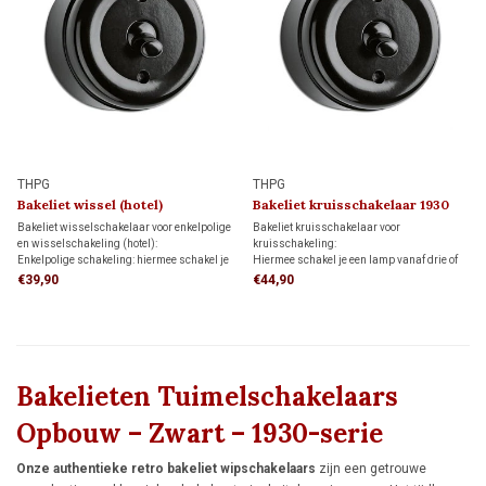
THPG
THPG
Bakeliet wissel (hotel)
Bakeliet kruisschakelaar 1930
schakelaar 1930
Bakeliet wisselschakelaar voor enkelpolige
Bakeliet kruisschakelaar voor
en wisselschakeling (hotel):
kruisschakeling:
Enkelpolige schakeling: hiermee schakel je
Hiermee schakel je een lamp vanaf drie of
een lamp vanaf één schakelaar aan en uit.
meer schakelaars, in combinatie met twee
€39,90
€44,90
Wisselschakeling: hiermee schakel je een
wisselschakelaars.
lamp vanaf twee verschillende schakelaars
aan en uit.
Bakelieten Tuimelschakelaars
Opbouw – Zwart – 1930-serie
Onze authentieke retro bakeliet wipschakelaars
zijn een getrouwe