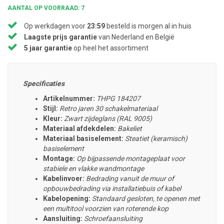
AANTAL OP VOORRAAD: 7
Op werkdagen voor
23:59
besteld is morgen al in huis
Laagste prijs garantie
van Nederland en België
5 jaar garantie
op heel het assortiment
Specificaties
Artikelnummer:
THPG 184207
Stijl:
Retro jaren 30 schakelmateriaal
Kleur:
Zwart zijdeglans (RAL 9005)
Materiaal afdekdelen:
Bakeliet
Materiaal basiselement:
Steatiet (keramisch)
basiselement
Montage:
Op bijpassende montageplaat voor
stabiele en vlakke wandmontage
Kabelinvoer:
Bedrading vanuit de muur of
opbouwbedrading via installatiebuis of kabel
Kabelopening:
Standaard gesloten, te openen met
een multitool voorzien van roterende kop
Aansluiting:
Schroefaansluiting