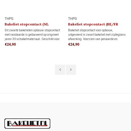
THPG
THPG
Bakeliet stopcontact (NL
Bakeliet stopcontact (BE/FR
kindveilig) 1930
kindveilig) 1930
Dit zwarte bakelieten opbouw stopcontact
Bakeliet stopcontact voor opbouw,
met randaarde is gebaseerd op origineel
uitgevoerd in zwart bakeliet met zijdeglans
jaren 30 schakelmateriaal. Geschikt voor
afwerking. Voorzien van penaarde en
bedrading via de achterzijde (wandinvoer)
kinderbeveiliging. Geschikt voor bedrading
€24,90
€24,90
of een opbouw-elektrabuis of kabel. Met de
via de achterzijde (wandinvoer) of
authentieke uitstraling van de jaren 30.
installatiebuis. Tijdloos jaren 30-design.