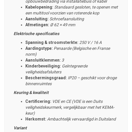
opbouwbedrading via installatiebuis of kabel
Kabelopening:
Standaard gesloten, te openen met
een multitool voorzien van roterende kop
Aansluiting:
Schroefaansluiting
Afmetingen:
Ø 62 × 49 mm
Elektrische specificaties
Spanning & stroomsterkte:
250 V / 16 A
Aardingstype:
Penaarde (Belgische en Franse
norm)
Aansluitklemmen:
3
Kinderbeveiliging:
Geïntegreerde
veiligheidsafsluiters
Beschermingsgraad:
IP20 – geschikt voor droge
binnenruimtes
Keuring & kwaliteit
Certificering:
VDE en CE (VDE is een Duits
veiligheidskeurmerk, vergelijkbaar met het KEMA-
keur)
Herkomst:
Ambachtelijk
vervaardigd in Duitsland
Variant