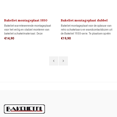
Bakeliet montageplaat 1930
Bakeliet montageplaat dubbel
1930
Bakeliet warmtewerende montageplaat
Bakeliet montageplaat voor de opbouw van
voor het veilig en stabiel monteren van
retro schakelaars en wandcontactdozen uit
bakeliet schakelmateriaal. Deze
de Bakeliet 1930-serie. Te plaatsen op één
montageplaat past op één inbouwdoos,
inbouwdoos of direct op de wand. Voor een
€14,90
€19,90
maar kan ook direct op de wand worden
veilige montage op brandbare en oneffen
gemonteerd.
ondergronden.