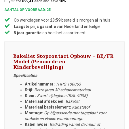
Buy 25 for
€22,41
each and save
10%
AANTAL OP VOORRAAD: 25
Op werkdagen voor
23:59
besteld is morgen al in huis
Laagste prijs garantie
van Nederland en België
5 jaar garantie
op heel het assortiment
Bakeliet Stopcontact Opbouw – BE/FR
Model (Penaarde en
Kinderbeveiliging)
Specificaties
Artikelnummer:
THPG 100063
Stijl:
Retro jaren 30 schakelmateriaal
Kleur:
Zwart zijdeglans (RAL 9005)
Materiaal afdekdeel:
Bakeliet
Materiaal basiselement:
Kunststof
Montage:
Op bijpassende montageplaat voor
stabiele en vlakke wandmontage
Kabelinvoer:
Bedrading vanuit de muur of