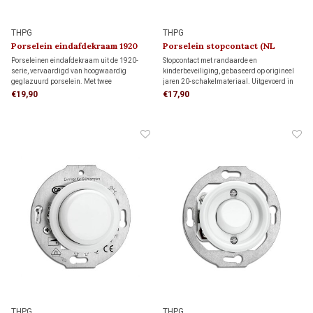
THPG
THPG
Porselein eindafdekraam 1920
Porselein stopcontact (NL
kindveilig) 1920
Porseleinen eindafdekraam uit de 1920-
Stopcontact met randaarde en
serie, vervaardigd van hoogwaardig
kinderbeveiliging, gebaseerd op origineel
geglazuurd porselein. Met twee
jaren 20-schakelmateriaal. Uitgevoerd in
eindafdekramen maak je een dubbel
crème wit en geschikt voor standaard
€19,90
€17,90
afdekraam. Voeg een middenafdekraam toe
inbouwdozen. Voor monumenten, jaren 20-
om een drievoudig afdekraam samen te
woningen en klassieke interieurs met
stellen.
karakter.
THPG
THPG