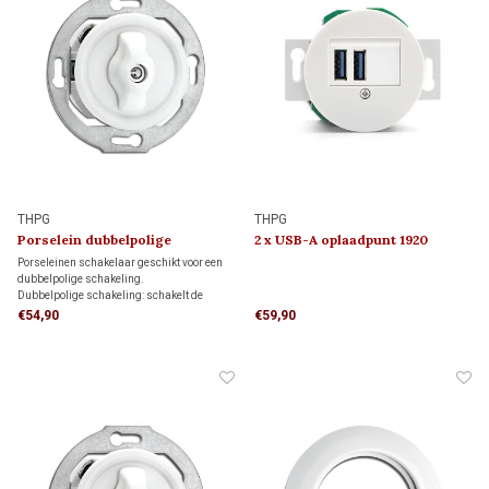
THPG
THPG
Porselein dubbelpolige
2 x USB-A oplaadpunt 1920
schakelaar 1920
Porseleinen schakelaar geschikt voor een
dubbelpolige schakeling.
Dubbelpolige schakeling: schakelt de
verlichting volledig uit door zowel de fase-
€54,90
€59,90
als nuldraad te onderbreken.
Niet geschikt voor wissel- of
kruisschakelingen.