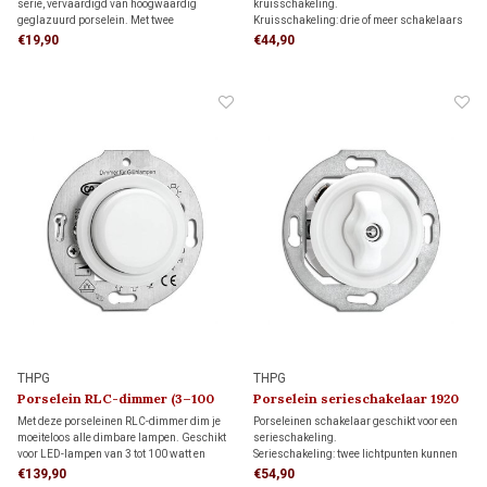
serie, vervaardigd van hoogwaardig
kruisschakeling.
geglazuurd porselein. Met twee
Kruisschakeling: drie of meer schakelaars
eindafdekramen stel je eenvoudig een
bedienen samen dezelfde verlichting. De
€19,90
€44,90
drievoudig afdekraam samen.
kruisschakelaar wordt tussen twee
wisselschakelaars geplaatst.
THPG
THPG
Porselein RLC-dimmer (3–100
Porselein serieschakelaar 1920
Watt) 1920
Met deze porseleinen RLC-dimmer dim je
Porseleinen schakelaar geschikt voor een
moeiteloos alle dimbare lampen. Geschikt
serieschakeling.
voor LED-lampen van 3 tot 100 watt en
Serieschakeling: twee lichtpunten kunnen
andere lampen van 7 tot 220 watt. Dankzij
afzonderlijk worden bediend met één
€139,90
€54,90
de instelbare functie voor flikkervrij dimmen
schakelaar.