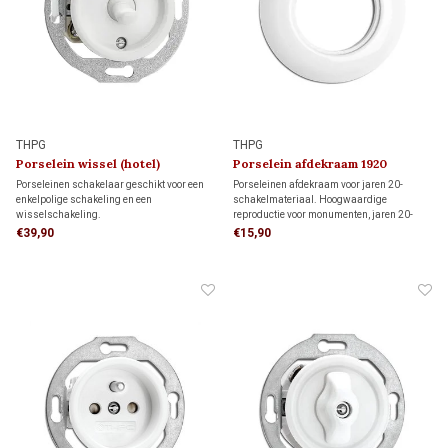
THPG
THPG
Porselein wissel (hotel)
Porselein afdekraam 1920
schakelaar 1920
Porseleinen schakelaar geschikt voor een
Porseleinen afdekraam voor jaren 20-
enkelpolige schakeling en een
schakelmateriaal. Hoogwaardige
wisselschakeling.
reproductie voor monumenten, jaren 20-
Enkelpolige schakeling: bedient de
woningen en klassieke interieurs.
€39,90
€15,90
verlichting met één schakelaar.
Wisselschakeling (hotelschakeling): twee
schakelaars bedienen samen dezelfde
verlichting.