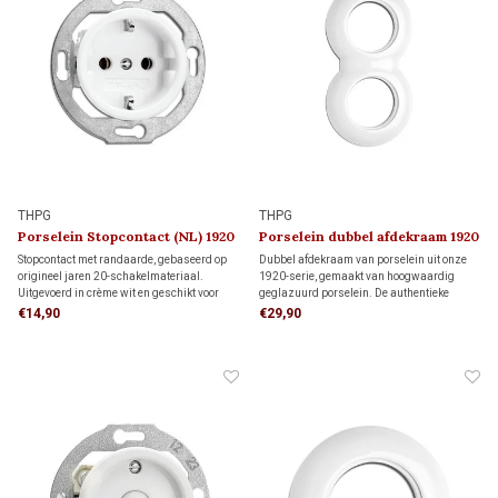
THPG
THPG
Porselein Stopcontact (NL) 1920
Porselein dubbel afdekraam 1920
Stopcontact met randaarde, gebaseerd op
Dubbel afdekraam van porselein uit onze
origineel jaren 20-schakelmateriaal.
1920-serie, gemaakt van hoogwaardig
Uitgevoerd in crème wit en geschikt voor
geglazuurd porselein. De authentieke
standaard inbouwdozen. Voor
uitstraling maakt dit afdekraam ideaal voor
€14,90
€29,90
monumenten, jaren 20-woningen en
monumenten, restauratieprojecten en
klassieke interieurs met karakter.
klassieke interieurs.