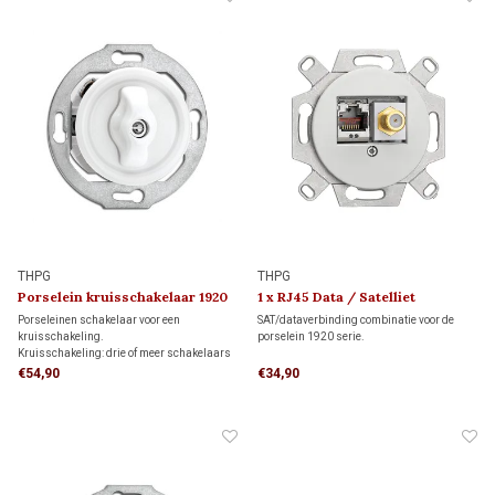
THPG
THPG
Porselein kruisschakelaar 1920
1 x RJ45 Data / Satelliet
wandcontactdoos 1920
Porseleinen schakelaar voor een
SAT/dataverbinding combinatie voor de
kruisschakeling.
porselein 1920 serie.
Kruisschakeling: drie of meer schakelaars
bedienen samen dezelfde verlichting. De
€54,90
€34,90
kruisschakelaar wordt tussen twee
wisselschakelaars geplaatst.