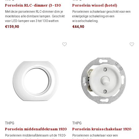
Porselein RLC-dimmer (3–130
Porselein wissel (hotel)
Watt) 1920
schakelaar 1920
Met deze porseleinen RLC-dimmer dim je
Porseleinen schakelaar geschikt voor een
moeiteloos alle dimbare lampen. Geschikt
enkelpolige schakeling en een
voor LED-lampen van 3 tot 130 watt en
wisselschakeling.
andere lampen van 7 tot 350 watt. Dankzij
Enkelpolige schakeling: bedient de
€159,90
€44,90
de instelbare functie voor flikkervrij dimmen
verlichting met één schakelaar.
geniet je van stabiel licht en maximaal
Wisselschakeling (hotelschakeling): twee
comfort.
schakelaars bedienen samen dezelfde
verlichting.
THPG
THPG
Porselein middenafdekraam 1920
Porselein kruisschakelaar 1920
Porseleinen middenafdekraam uit de 1920-
Porseleinen schakelaar voor een