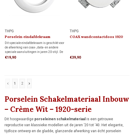
THPG
THPG
Porselein eindafdekraam
COAX wandcontactdoos 1920
(Speciale Aansluiting)
Dit speciale eindafdekraam is geschikt voor
de afwerking van coax-, data- en andere
speciale aansluitingen in jaren 20-stijl. De
authentieke uitstraling maakt het ideaal
€19,90
€39,90
voor klassieke interieurs, monumenten en
restauratieprojecten.
1
2
Porselein Schakelmateriaal Inbouw
– Crème Wit – 1920-serie
Dit hoogwaardige
porseleinen schakelmateriaal
is een getrouwe
reproductie van klassieke modellen uit de jaren ’20 tot ’40. Het elegante,
tijdloze ontwerp en de gladde, glanzende afwerking van écht porselein