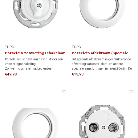
THPG
THPG
Porselein zonweringschakelaar
Porselein afdekraam (Speciale
1920
Aansluiting)
Porseleinen schakelaar geschikt voor een
Dit speciale afdekraam is geschikt voor de
zonweringschakeling.
afwerking van coax-, data- en andere
Zonweringschakeling: bedient een
speciale aansluitingen in jaren 20-stijl. De
elektrisch rolluik, screen of zonwering
authentieke uitstraling maakt het ideaal
€49,90
€15,90
vanaf één schakelaar met een vaste op- en
voor klassieke interieurs, monumenten en
neerstand.
restauratieprojecten.