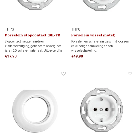
THPG
THPG
Porselein stopcontact (BE/FR
Porselein wissel (hotel)
kindveilig) 1920
schakelaar 1920
Stopcontact met penaarde en
Porseleinen schakelaar geschikt voor een
kinderbeveiliging, gebaseerd op origineel
enkelpolige schakeling en een
jaren 20-schakelmateriaal. Uitgevoerd in
wisselschakeling.
crème wit en geschikt voor standaard
Enkelpolige schakeling: bedient de
€17,90
€49,90
inbouwdozen. Voor monumenten, jaren 20-
verlichting met één schakelaar.
woningen en klassieke interieurs met
Wisselschakeling (hotelschakeling): twee
karakter.
schakelaars bedienen samen dezelfde
verlichting.