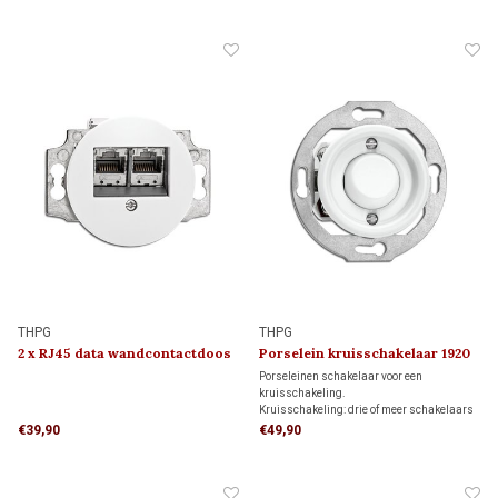
geniet je van stabiel licht en maximaal
Niet geschikt voor wissel- of
comfort.
kruisschakelingen.
THPG
THPG
2 x RJ45 data wandcontactdoos
Porselein kruisschakelaar 1920
1920
Porseleinen schakelaar voor een
kruisschakeling.
Kruisschakeling: drie of meer schakelaars
bedienen samen dezelfde verlichting. De
€39,90
€49,90
kruisschakelaar wordt tussen twee
wisselschakelaars geplaatst.