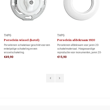
THPG
THPG
Porselein wissel (hotel)
Porselein afdekraam 1920
schakelaar 1920
Porseleinen schakelaar geschikt voor een
Porseleinen afdekraam voor jaren 20-
enkelpolige schakeling en een
schakelmateriaal. Hoogwaardige
wisselschakeling.
reproductie voor monumenten, jaren 20-
Enkelpolige schakeling: bedient de
woningen en klassieke interieurs.
€49,90
€15,90
verlichting met één schakelaar.
Wisselschakeling (hotelschakeling): twee
schakelaars bedienen samen dezelfde
verlichting.