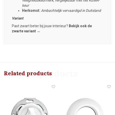
veiligheidskeurmerk, vergelijkbaar met het KEMA-
keur
Herkomst:
Ambachtelijk vervaardigd in Duitsland
Variant
Past zwart beter bij jouw interieur?
Bekijk ook de
zwarte variant →
Related products
Related products