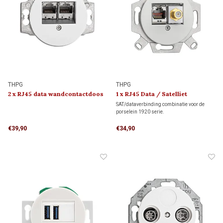
THPG
THPG
2 x RJ45 data wandcontactdoos
1 x RJ45 Data / Satelliet
1920
wandcontactdoos 1920
SAT/dataverbinding combinatie voor de
porselein 1920 serie.
€39,90
€34,90