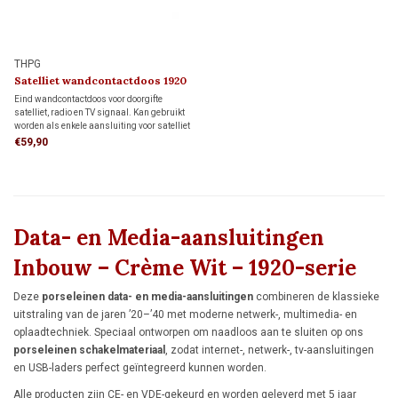
THPG
Satelliet wandcontactdoos 1920
Eind wandcontactdoos voor doorgifte
satelliet, radio en TV signaal. Kan gebruikt
worden als enkele aansluiting voor satelliet
tuner, maar ook in combinatie met een
€59,90
schakelbox.
Data- en Media-aansluitingen
Inbouw – Crème Wit – 1920-serie
Deze
porseleinen data- en media-aansluitingen
combineren de klassieke
uitstraling van de jaren ’20–’40 met moderne netwerk-, multimedia- en
oplaadtechniek. Speciaal ontworpen om naadloos aan te sluiten op ons
porseleinen schakelmateriaal
, zodat internet-, netwerk-, tv-aansluitingen
en USB-laders perfect geïntegreerd kunnen worden.
Alle producten zijn CE- en VDE-gekeurd en worden geleverd met 5 jaar