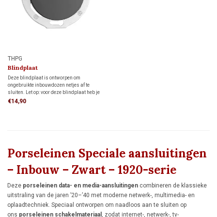
THPG
Blindplaat
Deze blindplaat is ontworpen om
ongebruikte inbouwdozen netjes af te
sluiten. Let op: voor deze blindplaat heb je
een speciaal afdekraam nodig. Bekijk
€14,90
hieronder bij gerelateerde producten het
bijpassende afdekraam.
Porseleinen Speciale aansluitingen
– Inbouw – Zwart – 1920-serie
Deze
porseleinen data- en media-aansluitingen
combineren de klassieke
uitstraling van de jaren ’20–’40 met moderne netwerk-, multimedia- en
oplaadtechniek. Speciaal ontworpen om naadloos aan te sluiten op
ons
porseleinen schakelmateriaal
, zodat internet-, netwerk-, tv-