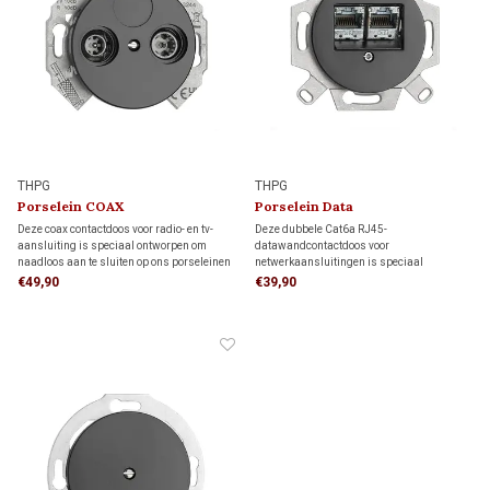
THPG
THPG
Porselein COAX
Porselein Data
wandcontactdoos – 1920
wandcontactdoos – 1920
Deze coax contactdoos voor radio- en tv-
Deze dubbele Cat6a RJ45-
aansluiting is speciaal ontworpen om
datawandcontactdoos voor
naadloos aan te sluiten op ons porseleinen
netwerkaansluitingen is speciaal
schakelmateriaal, zodat moderne
ontworpen om naadloos te passen bij ons
€49,90
€39,90
toepassingen perfect geïntegreerd worden.
porseleinen schakelmateriaal, waardoor
moderne toepassingen stijlvol worden
geïntegreerd.