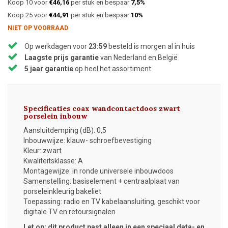
Koop 10 voor
€46,16
per stuk en bespaar
7,5%
Koop 25 voor
€44,91
per stuk en bespaar
10%
NIET OP VOORRAAD
Op werkdagen voor
23:59
besteld is morgen al in huis
Laagste prijs garantie
van Nederland en België
5 jaar garantie
op heel het assortiment
Specificaties coax wandcontactdoos zwart
porselein inbouw
Aansluitdemping (dB): 0,5
Inbouwwijze: klauw- schroefbevestiging
Kleur: zwart
Kwaliteitsklasse: A
Montagewijze: in ronde universele inbouwdoos
Samenstelling: basiselement + centraalplaat van
porseleinkleurig bakeliet
Toepassing: radio en TV kabelaansluiting, geschikt voor
digitale TV en retoursignalen
Let op: dit product past alleen in een speciaal data- en