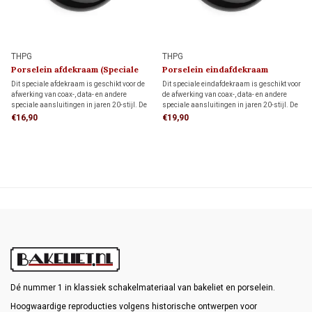
THPG
THPG
Porselein afdekraam (Speciale
Porselein eindafdekraam
Aansluiting)
(Speciale Aansluiting)
Dit speciale afdekraam is geschikt voor de
Dit speciale eindafdekraam is geschikt voor
afwerking van coax-, data- en andere
de afwerking van coax-, data- en andere
speciale aansluitingen in jaren 20-stijl. De
speciale aansluitingen in jaren 20-stijl. De
authentieke uitstraling maakt het ideaal
authentieke uitstraling maakt het ideaal
€16,90
€19,90
voor klassieke interieurs, monumenten en
voor klassieke interieurs, monumenten en
restauratieprojecten.
restauratieprojecten.
Dé nummer 1 in klassiek schakelmateriaal van bakeliet en porselein.
Hoogwaardige reproducties volgens historische ontwerpen voor