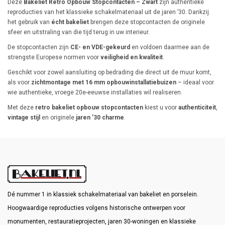
Deze
Bakeliet Retro Opbouw Stopcontacten – Zwart
zijn authentieke
reproducties van het klassieke schakelmateriaal uit de jaren ’30. Dankzij
het gebruik van
écht bakeliet
brengen deze stopcontacten de originele
sfeer en uitstraling van die tijd terug in uw interieur.
De stopcontacten zijn
CE- en VDE-gekeurd
en voldoen daarmee aan de
strengste Europese normen voor
veiligheid en kwaliteit
.
Geschikt voor zowel aansluiting op bedrading die direct uit de muur komt,
als voor
zichtmontage met 16 mm opbouwinstallatiebuizen
– ideaal voor
wie authentieke, vroege 20e-eeuwse installaties wil realiseren.
Met deze
retro bakeliet opbouw stopcontacten
kiest u voor
authenticiteit
,
vintage stijl
en originele
jaren ’30 charme
.
Dé nummer 1 in klassiek schakelmateriaal van bakeliet en porselein.
Hoogwaardige reproducties volgens historische ontwerpen voor
monumenten, restauratieprojecten, jaren 30-woningen en klassieke