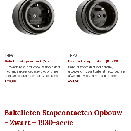
THPG
THPG
Bakeliet stopcontact (NL
Bakeliet stopcontact (BE/FR
kindveilig) 1930
kindveilig) 1930
Dit zwarte bakelieten opbouw stopcontact
Bakeliet stopcontact voor opbouw,
met randaarde is gebaseerd op origineel
uitgevoerd in zwart bakeliet met zijdeglans
jaren 30 schakelmateriaal. Geschikt voor
afwerking. Voorzien van penaarde en
bedrading via de achterzijde (wandinvoer)
kinderbeveiliging. Geschikt voor bedrading
€24,90
€24,90
of een opbouw-elektrabuis of kabel. Met de
via de achterzijde (wandinvoer) of
authentieke uitstraling van de jaren 30.
installatiebuis. Tijdloos jaren 30-design.
Bakelieten Stopcontacten Opbouw
– Zwart – 1930-serie