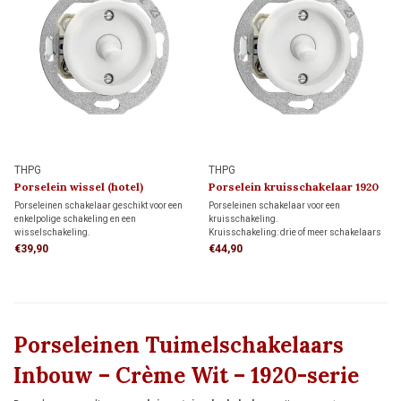
THPG
THPG
Porselein wissel (hotel)
Porselein kruisschakelaar 1920
schakelaar 1920
Porseleinen schakelaar geschikt voor een
Porseleinen schakelaar voor een
enkelpolige schakeling en een
kruisschakeling.
wisselschakeling.
Kruisschakeling: drie of meer schakelaars
Enkelpolige schakeling: bedient de
bedienen samen dezelfde verlichting. De
€39,90
€44,90
verlichting met één schakelaar.
kruisschakelaar wordt tussen twee
Wisselschakeling (hotelschakeling): twee
wisselschakelaars geplaatst.
schakelaars bedienen samen dezelfde
verlichting.
Porseleinen Tuimelschakelaars
Inbouw – Crème Wit – 1920-serie