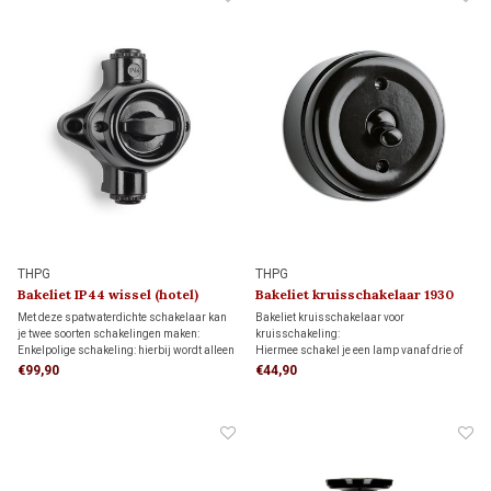
THPG
THPG
Bakeliet IP44 wissel (hotel)
Bakeliet kruisschakelaar 1930
schakelaar 1930
Met deze spatwaterdichte schakelaar kan
Bakeliet kruisschakelaar voor
je twee soorten schakelingen maken:
kruisschakeling:
Enkelpolige schakeling: hierbij wordt alleen
Hiermee schakel je een lamp vanaf drie of
de stroomvoerende draad onderbroken.
meer schakelaars, in combinatie met twee
€99,90
€44,90
Wisselschakeling (hotelschakeling): twee
wisselschakelaars.
schakelaars bedienen samen één lamp of
lampgroep.