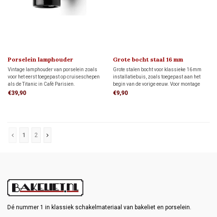
Porselein lamphouder
Grote bocht staal 16 mm
MINIMAAL 1910
Vintage lamphouder van porselein zoals
Grote stalen bocht voor klassieke 16 mm
voor het eerst toegepast op cruiseschepen
installatiebuis, zoals toegepast aan het
als de Titanic in Café Parisien.
begin van de vorige eeuw. Voor montage
aan een buis zijn twee sokken nodig, die
€39,90
€9,90
apart besteld moeten worden. Deze sokken
vind je hieronder bij de gerelateerde
producten.
1
2
Dé nummer 1 in klassiek schakelmateriaal van bakeliet en porselein.