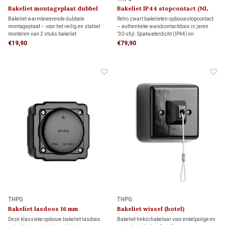
Bakeliet montageplaat dubbel
Bakeliet IP44 stopcontact (NL
1930
kindveilig) 1930
Bakeliet warmtewerende dubbele
Retro zwart bakelieten opbouwstopcontact
montageplaat – voor het veilig en stabiel
– authentieke wandcontactdoos in jaren
monteren van 2 stuks bakeliet
’30-stijl. Spatwaterdicht (IP44) en
schakelmateriaal. Dankzij de bijgeleverde
uitgevoerd met boveninvoer. Het onderblok
€19,90
€79,90
adapters past deze montageplaat op twee
kan worden omgedraaid, zodat je het
inbouwdozen, maar ook direct op de wand.
stopcontact ook aansluit wanneer de elektra
van onderen komt.
THPG
THPG
Bakeliet lasdoos 16 mm
Bakeliet wissel (hotel)
trekschakelaar 1930
Deze klassieke opbouw bakeliet lasdoos
Bakeliet trekschakelaar voor enkelpolige en