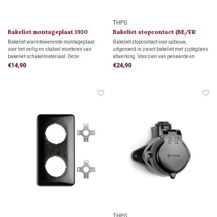
THPG
Bakeliet montageplaat 1930
Bakeliet stopcontact (BE/FR
kindveilig) 1930
Bakeliet warmtewerende montageplaat
Bakeliet stopcontact voor opbouw,
voor het veilig en stabiel monteren van
uitgevoerd in zwart bakeliet met zijdeglans
bakeliet schakelmateriaal. Deze
afwerking. Voorzien van penaarde en
montageplaat past op één inbouwdoos,
kinderbeveiliging. Geschikt voor bedrading
€14,90
€24,90
maar kan ook direct op de wand worden
via de achterzijde (wandinvoer) of
gemonteerd.
installatiebuis. Tijdloos jaren 30-design.
THPG