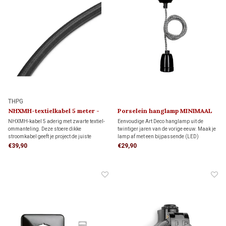
THPG
NHXMH-textielkabel 5 meter -
Porselein hanglamp MINIMAAL
2,5 mm²
1920
NHXMH-kabel 5 aderig met zwarte textiel-
Eenvoudige Art Deco hanglamp uit de
ommanteling. Deze stoere dikke
twintiger jaren van de vorige eeuw. Maak je
stroomkabel geeft je project de juiste
lamp af met een bijpassende (LED)
industriële uitstraling en is geschikt om
kooldraadlamp.
€39,90
€29,90
een lichtschakelaar en stopcontact tegelijk
aan te sluiten.