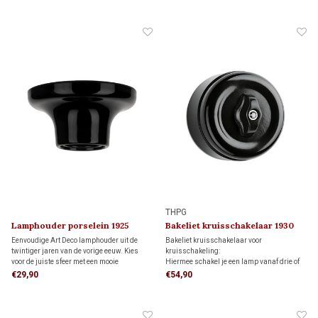
hotelschakelingen.
THPG
Lamphouder porselein 1925
Bakeliet kruisschakelaar 1930
Eenvoudige Art Deco lamphouder uit de
Bakeliet kruisschakelaar voor
twintiger jaren van de vorige eeuw. Kies
kruisschakeling:
voor de juiste sfeer met een mooie
Hiermee schakel je een lamp vanaf drie of
bijpassende LED kooldraadlamp.
meer schakelaars, in combinatie met twee
€29,90
€54,90
wisselschakelaars.