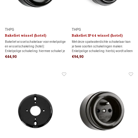
THPG
THPG
Bakeliet wissel (hotel)
Bakeliet IP44 wissel (hotel)
schakelaar 1930
schakelaar 1930
Bakeliet wisselschakelaar voor enkelpolige
Met deze spatwaterdichte schakelaar kan
en wisselschakeling (hotel):
je twee soorten schakelingen maken:
Enkelpolige schakeling: hiermee schakel je
Enkelpolige schakeling: hierbij wordt alleen
een lamp vanaf één schakelaar aan en uit.
de stroomvoerende draad onderbroken.
€44,90
€94,90
Wisselschakeling: hiermee schakel je een
Wisselschakeling (hotelschakeling): twee
lamp vanaf twee verschillende schakelaars
schakelaars bedienen samen één lamp of
aan en uit.
lampgroep.