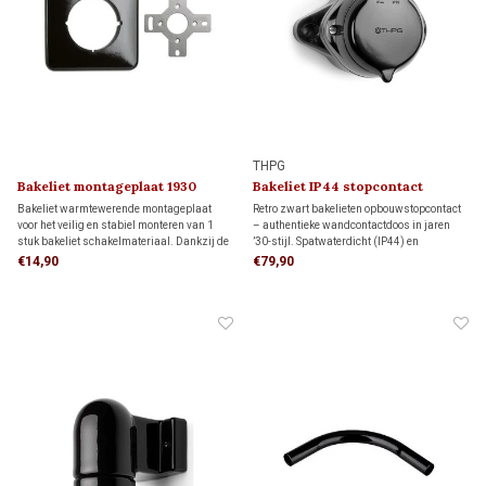
THPG
Bakeliet montageplaat 1930
Bakeliet IP44 stopcontact
(BE/FR kindveilig) 1930
Bakeliet warmtewerende montageplaat
Retro zwart bakelieten opbouwstopcontact
voor het veilig en stabiel monteren van 1
– authentieke wandcontactdoos in jaren
stuk bakeliet schakelmateriaal. Dankzij de
’30-stijl. Spatwaterdicht (IP44) en
bijgeleverde adapter past deze
uitgevoerd met boveninvoer. Het onderblok
€14,90
€79,90
montageplaat op één inbouwdoos, maar hij
kan worden omgedraaid, zodat je het
kan ook direct op de wand worden
stopcontact ook aansluit wanneer de elektra
geplaatst.
van onderen komt.