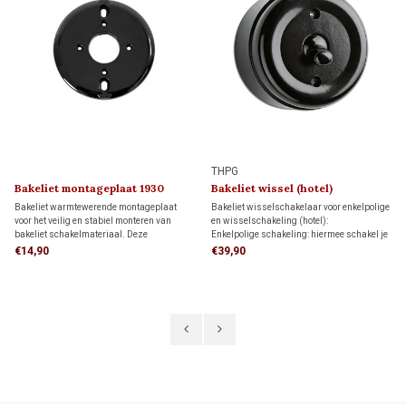
THPG
Bakeliet montageplaat 1930
Bakeliet wissel (hotel)
schakelaar 1930
Bakeliet warmtewerende montageplaat
Bakeliet wisselschakelaar voor enkelpolige
voor het veilig en stabiel monteren van
en wisselschakeling (hotel):
bakeliet schakelmateriaal. Deze
Enkelpolige schakeling: hiermee schakel je
montageplaat past op één inbouwdoos,
een lamp vanaf één schakelaar aan en uit.
€14,90
€39,90
maar kan ook direct op de wand worden
Wisselschakeling: hiermee schakel je een
gemonteerd.
lamp vanaf twee verschillende schakelaars
aan en uit.