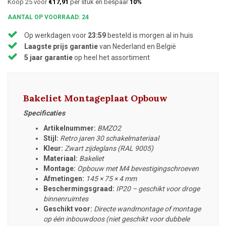
Koop 25 voor
€17,91
per stuk en bespaar
10%
AANTAL OP VOORRAAD: 24
Op werkdagen voor
23:59
besteld is morgen al in huis
Laagste prijs garantie
van Nederland en België
5 jaar garantie
op heel het assortiment
Bakeliet Montageplaat Opbouw
Specificaties
Artikelnummer:
BMZO2
Stijl:
Retro jaren 30 schakelmateriaal
Kleur:
Zwart zijdeglans (RAL 9005)
Materiaal:
Bakeliet
Montage:
Opbouw met M4 bevestigingschroeven
Afmetingen:
145 × 75 × 4 mm
Beschermingsgraad:
IP20 – geschikt voor droge
binnenruimtes
Geschikt voor:
Directe wandmontage of montage
op één inbouwdoos (niet geschikt voor dubbele