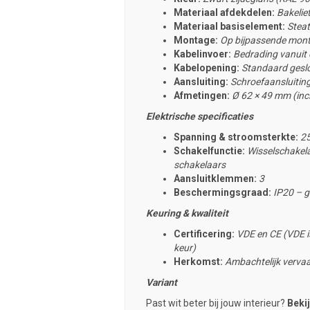
Materiaal afdekdelen:
Bakelie
Materiaal basiselement:
Steat
Montage:
Op bijpassende mont
Kabelinvoer:
Bedrading vanuit d
Kabelopening:
Standaard geslot
Aansluiting:
Schroefaansluitin
Afmetingen:
Ø 62 × 49 mm (incl
Elektrische specificaties
Spanning & stroomsterkte:
25
Schakelfunctie:
Wisselschakela
schakelaars
Aansluitklemmen:
3
Beschermingsgraad:
IP20 – g
Keuring & kwaliteit
Certificering:
VDE en CE (VDE is
keur)
Herkomst:
Ambachtelijk
vervaa
Variant
Past wit beter bij jouw interieur?
Bekij