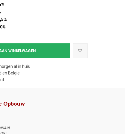
5%
%
,5%
10%
AAN WINKELWAGEN
morgen al in huis
 en België
ent
ar Opbouw
riaal
005)