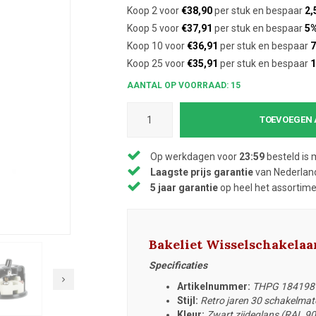
Koop 2 voor
€38,90
per stuk en bespaar
2,
Koop 5 voor
€37,91
per stuk en bespaar
5
Koop 10 voor
€36,91
per stuk en bespaar
7
Koop 25 voor
€35,91
per stuk en bespaar
AANTAL OP VOORRAAD: 15
TOEVOEGEN 
Op werkdagen voor
23:59
besteld is 
Laagste prijs garantie
van Nederland
5 jaar garantie
op heel het assortim
Bakeliet Wisselschakela
Specificaties
Artikelnummer:
THPG 184198
Stijl:
Retro jaren 30 schakelmate
Kleur:
Zwart zijdeglans (RAL 9