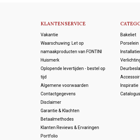
KLANTENSERVICE
CATEGO
Vakantie
Bakeliet
Waarschuwing: Let op
Porselein
namaakproducten van FONTINI
Installati
Huismerk
Verlichtin
Oplopende levertijden - bestel op
Deurbesl
tijd
Accessoir
Algemene voorwaarden
Inspiratie
Contactgegevens
Catalogu
Disclaimer
Garantie & Klachten
Betaalmethodes
Klanten Reviews & Ervaringen
Portfolio