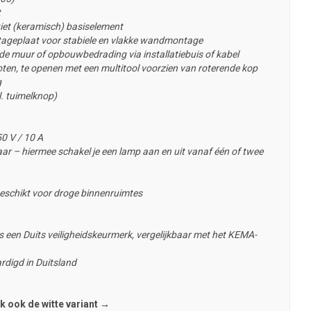
t
iet (keramisch) basiselement
ageplaat voor stabiele en vlakke wandmontage
e muur of opbouwbedrading via installatiebuis of kabel
en, te openen met een multitool voorzien van roterende kop
g
. tuimelknop)
0 V / 10 A
ar – hiermee schakel je een lamp aan en uit vanaf één of twee
eschikt voor droge binnenruimtes
 een Duits veiligheidskeurmerk, vergelijkbaar met het KEMA-
rdigd in Duitsland
k ook de witte variant →