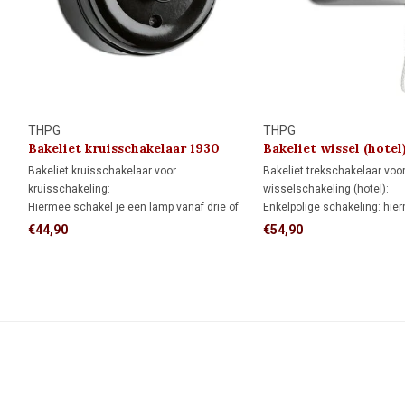
THPG
THPG
Bakeliet kruisschakelaar 1930
Bakeliet wissel (hotel
trekschakelaar 1930
Bakeliet kruisschakelaar voor
Bakeliet trekschakelaar voor
kruisschakeling:
wisselschakeling (hotel):
Hiermee schakel je een lamp vanaf drie of
Enkelpolige schakeling: hie
meer schakelaars, in combinatie met twee
een lamp vanaf één schakela
€44,90
€54,90
wisselschakelaars.
Wisselschakeling: hiermee 
lamp vanaf twee verschille
aan en uit.