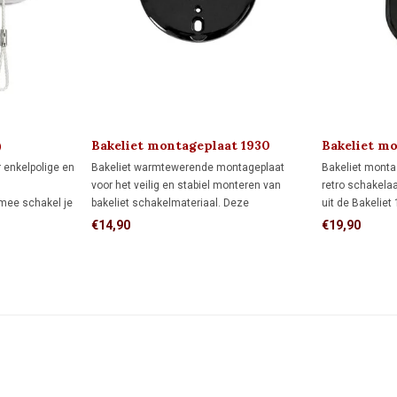
)
Bakeliet montageplaat 1930
Bakeliet m
1930
 enkelpolige en
Bakeliet warmtewerende montageplaat
Bakeliet monta
voor het veilig en stabiel monteren van
retro schakel
rmee schakel je
bakeliet schakelmateriaal. Deze
uit de Bakeliet
ar aan en uit.
montageplaat past op één inbouwdoos,
één inbouwdoos
€14,90
€19,90
schakel je een
maar kan ook direct op de wand worden
een veilige mo
nde schakelaars
gemonteerd.
oneffen onderg