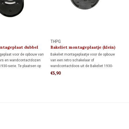
THPG
ontageplaat dubbel
Bakeliet montageplaatje (klein)
1930
geplaat voor de opbouw van
Bakeliet montageplaatje voor de opbouw
aars en wandcontactdozen
van een retro schakelaar of
 1930-serie. Te plaatsen op
wandcontactdoos uit de Bakeliet 1930-
 of direct op de wand. Voor
serie. Uitsluitend geschikt voor directe
€5,90
ntage op brandbare en
wandmontage. Voor een veilige montage
ronden.
op brandbare en oneffen ondergronden.