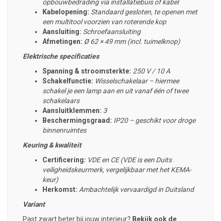
opbouwbedrading via installatiebuis of kabel
Kabelopening:
Standaard gesloten, te openen met
een multitool voorzien van roterende kop
Aansluiting:
Schroefaansluiting
Afmetingen:
Ø 62 × 49 mm (incl. tuimelknop)
Elektrische specificaties
Spanning & stroomsterkte:
250 V / 10 A
Schakelfunctie:
Wisselschakelaar – hiermee
schakel je een lamp aan en uit vanaf één of twee
schakelaars
Aansluitklemmen:
3
Beschermingsgraad:
IP20 – geschikt voor droge
binnenruimtes
Keuring & kwaliteit
Certificering:
VDE en CE (VDE is een Duits
veiligheidskeurmerk, vergelijkbaar met het KEMA-
keur)
Herkomst:
Ambachtelijk
vervaardigd in Duitsland
Variant
Past zwart beter bij jouw interieur?
Bekijk ook de