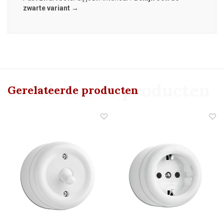
zwarte variant →
Gerelateerde producten
Gerelateerde producten