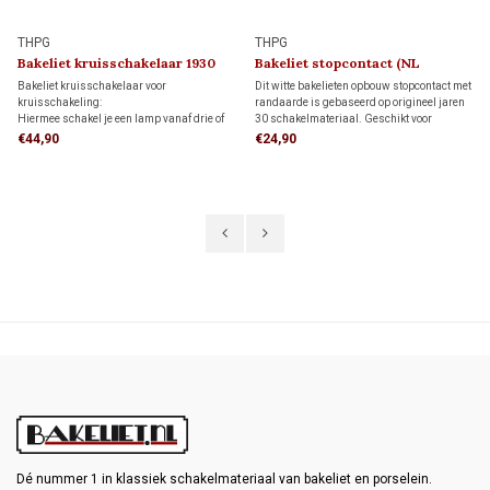
THPG
THPG
Bakeliet kruisschakelaar 1930
Bakeliet stopcontact (NL
kindveilig) 1930
Bakeliet kruisschakelaar voor
Dit witte bakelieten opbouw stopcontact met
kruisschakeling:
randaarde is gebaseerd op origineel jaren
Hiermee schakel je een lamp vanaf drie of
30 schakelmateriaal. Geschikt voor
meer schakelaars, in combinatie met twee
bedrading via de achterzijde (wandinvoer)
€44,90
€24,90
wisselschakelaars.
of een opbouw-elektrabuis of kabel. Met de
authentieke uitstraling van de jaren 30.
Dé nummer 1 in klassiek schakelmateriaal van bakeliet en porselein.