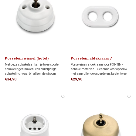
Porselein wissel (hotel)
Porselein afdekraam /
schakelaar
montageplaat 1910
Met deze schakelaar kan je twee soorten
Porseleinen afdekraam voor FONTINI-
schakelingen maken; een enkelpolige
schakelmateriaal. Geschikt voor opbouw
schakeling, waarbij alleen de stroom
met aanvullende onderdelen: bestel twee
voerende draad wordt onderbroken. Een
montageringen voor directe wandmontage
€34,90
€29,90
wissel (hotel) schakeling; twee
of twee adapters voor montage op twee
schakelaars sturen één lamp (of
inbouwdozen.
lampgroep)