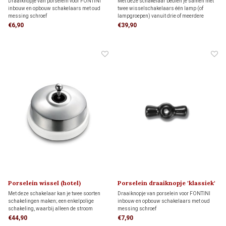
1910
Draaiknopje van porselein voor FONTINI
Met deze schakelaar bedien je samen met
inbouw en opbouw schakelaars met oud
twee wisselschakelaars één lamp (of
messing schroef
lampgroepen) vanuit drie of meerdere
plaatsen. Een kruisschakeling is een
€6,90
€39,90
uitbreiding van een wisselschakeling.
Porselein wissel (hotel)
Porselein draaiknopje 'klassiek'
schakelaar
1910
Met deze schakelaar kan je twee soorten
Draaiknopje van porselein voor FONTINI
schakelingen maken; een enkelpolige
inbouw en opbouw schakelaars met oud
schakeling, waarbij alleen de stroom
messing schroef
voerende draad wordt onderbroken. Een
€44,90
€7,90
wissel (hotel) schakeling; twee