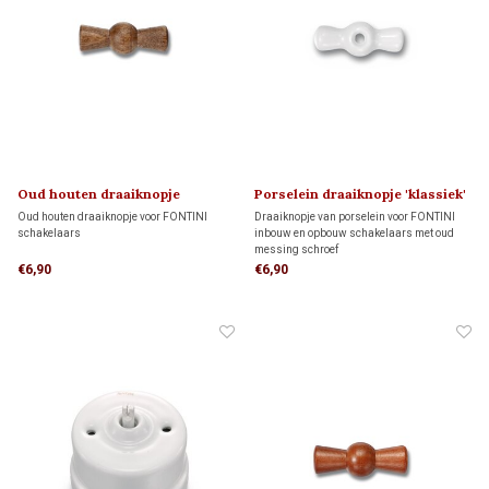
Oud houten draaiknopje
Porselein draaiknopje 'klassiek'
'klassiek' 1910
1910
Oud houten draaiknopje voor FONTINI
Draaiknopje van porselein voor FONTINI
schakelaars
inbouw en opbouw schakelaars met oud
messing schroef
€6,90
€6,90