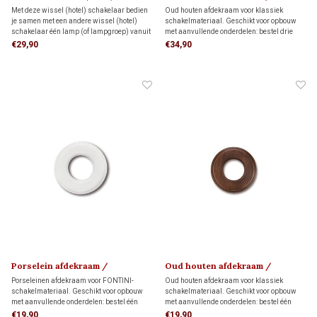
schakelaar 1910
montageplaat 1910
Met deze wissel (hotel) schakelaar bedien
Oud houten afdekraam voor klassiek
je samen met een andere wissel (hotel)
schakelmateriaal. Geschikt voor opbouw
schakelaar één lamp (of lampgroep) vanuit
met aanvullende onderdelen: bestel drie
twee plaatsen. Voor een veilige en stabiele
montageringen voor directe wandmontage
€29,90
€34,90
montage plaats je de schakelaar op een
of drie adapters voor montage op drie
montageplaat.
inbouwdozen.
Porselein afdekraam /
Oud houten afdekraam /
montageplaat 1910
montageplaat 1910
Porseleinen afdekraam voor FONTINI-
Oud houten afdekraam voor klassiek
schakelmateriaal. Geschikt voor opbouw
schakelmateriaal. Geschikt voor opbouw
met aanvullende onderdelen: bestel één
met aanvullende onderdelen: bestel één
montagering voor directe wandmontage of
montagering voor directe wandmontage of
€19,90
€19,90