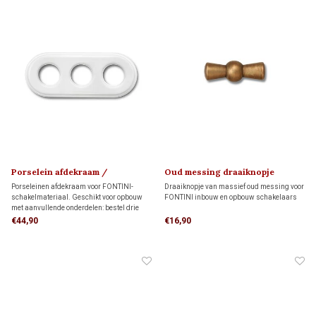
Porselein afdekraam /
Oud messing draaiknopje
montageplaat 1910
'klassiek' 1910
Porseleinen afdekraam voor FONTINI-
Draaiknopje van massief oud messing voor
schakelmateriaal. Geschikt voor opbouw
FONTINI inbouw en opbouw schakelaars
met aanvullende onderdelen: bestel drie
montageringen voor directe wandmontage
€44,90
€16,90
of drie adapters voor montage op drie
inbouwdozen.