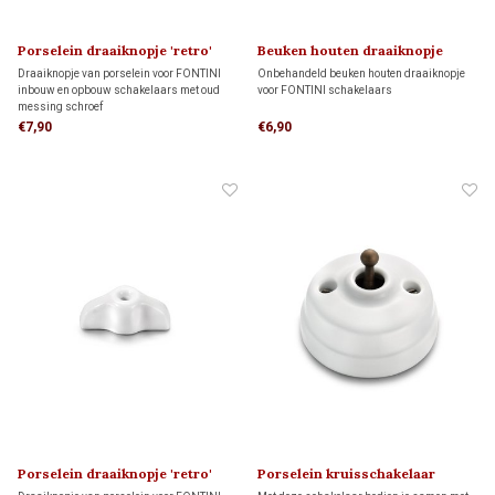
Porselein draaiknopje 'retro'
Beuken houten draaiknopje
1910
'klassiek' 1910
Draaiknopje van porselein voor FONTINI
Onbehandeld beuken houten draaiknopje
inbouw en opbouw schakelaars met oud
voor FONTINI schakelaars
messing schroef
€7,90
€6,90
Porselein draaiknopje 'retro'
Porselein kruisschakelaar