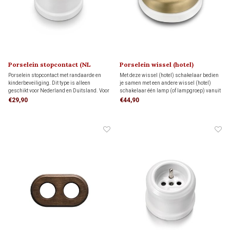
Porselein stopcontact (NL
Porselein wissel (hotel)
kindveilig) 1910
schakelaar 1910
Porselein stopcontact met randaarde en
Met deze wissel (hotel) schakelaar bedien
kinderbeveiliging. Dit type is alleen
je samen met een andere wissel (hotel)
geschikt voor Nederland en Duitsland. Voor
schakelaar één lamp (of lampgroep) vanuit
een veilige en stabiele montage plaats je
twee plaatsen. Voor een veilige en stabiele
€29,90
€44,90
het stopcontact op een montageplaat.
montage plaats je de schakelaar op een
montageplaat.