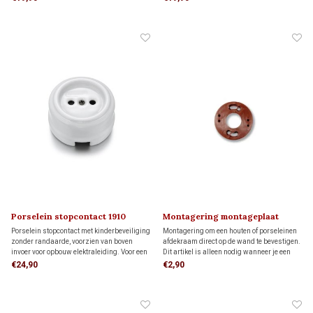
één adapter voor montage op één
één adapter voor montage op één
inbouwdoos.
inbouwdoos.
Porselein stopcontact 1910
Montagering montageplaat
Porselein stopcontact met kinderbeveiliging
Montagering om een houten of porseleinen
zonder randaarde, voorzien van boven
afdekraam direct op de wand te bevestigen.
invoer voor opbouw elektraleiding. Voor een
Dit artikel is alleen nodig wanneer je een
veilige en stabiele montage plaats je het
FONTINI-afdekraam als montageplaat voor
€24,90
€2,90
stopcontact op een montageplaat.
opbouw schakelmateriaal wilt gebruiken.