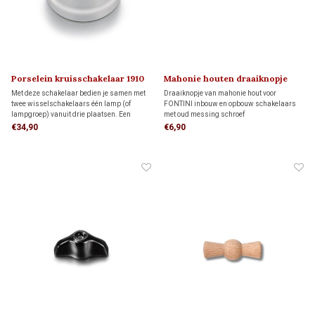
Porselein kruisschakelaar 1910
Mahonie houten draaiknopje
'klassiek' 1910
Met deze schakelaar bedien je samen met
Draaiknopje van mahonie hout voor
twee wisselschakelaars één lamp (of
FONTINI inbouw en opbouw schakelaars
lampgroep) vanuit drie plaatsen. Een
met oud messing schroef
bijbehorend draaiknopje bestel je hieronder
€34,90
€6,90
apart bij gerelateerde producten. Plaats de
schakelaar op een montageplaat.