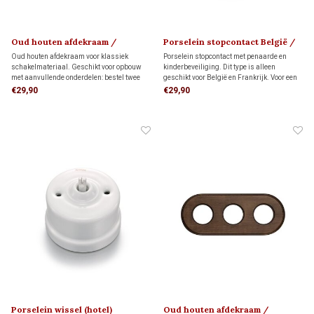
Oud houten afdekraam /
Porselein stopcontact België /
montageplaat 1910
Frankrijk 1910
Oud houten afdekraam voor klassiek
Porselein stopcontact met penaarde en
schakelmateriaal. Geschikt voor opbouw
kinderbeveiliging. Dit type is alleen
met aanvullende onderdelen: bestel twee
geschikt voor België en Frankrijk. Voor een
montageringen voor directe wandmontage
veilige en stabiele montage plaats je het
€29,90
€29,90
of twee adapters voor montage op twee
stopcontact op een montageplaat.
inbouwdozen.
Porselein wissel (hotel)
Oud houten afdekraam /