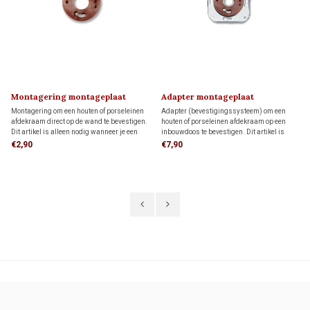
Montagering montageplaat
Adapter montageplaat
Montagering om een houten of porseleinen
Adapter (bevestigingssysteem) om een
afdekraam direct op de wand te bevestigen.
houten of porseleinen afdekraam op een
Dit artikel is alleen nodig wanneer je een
inbouwdoos te bevestigen. Dit artikel is
FONTINI-afdekraam als montageplaat voor
alleen nodig wanneer je een FONTINI-
€2,90
€7,90
opbouw schakelmateriaal wilt gebruiken.
afdekraam als montageplaat voor opbouw
schakelmateriaal wilt gebruiken.