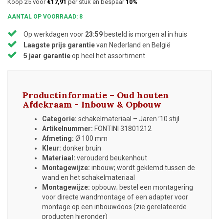
Koop 25 voor
€17,91
per stuk en bespaar
10%
AANTAL OP VOORRAAD: 8
Op werkdagen voor
23:59
besteld is morgen al in huis
Laagste prijs garantie
van Nederland en België
5 jaar garantie
op heel het assortiment
Productinformatie – Oud houten
Afdekraam - Inbouw & Opbouw
Categorie:
schakelmateriaal – Jaren ’10 stijl
Artikelnummer:
FONTINI 31801212
Afmeting:
Ø 100 mm
Kleur:
donker bruin
Materiaal:
verouderd beukenhout
Montagewijze:
inbouw; wordt geklemd tussen de
wand en het schakelmateriaal
Montagewijze:
opbouw; bestel een montagering
voor directe wandmontage of een adapter voor
montage op een inbouwdoos (zie gerelateerde
producten hieronder)