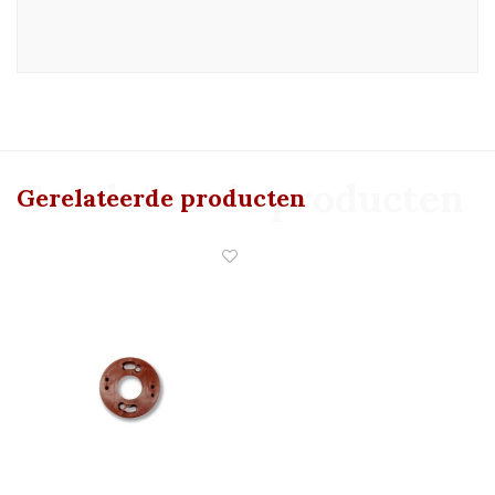
Gerelateerde producten
Gerelateerde producten