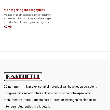
Montagering montageplaat
Montagering om een houten of porseleinen
afdekraam direct op de wand te bevestigen.
Dit artikel is alleen nodig wanneer je een
FONTINI-afdekraam als montageplaat voor
€2,90
opbouw schakelmateriaal wilt gebruiken.
Dé nummer 1 in klassiek schakelmateriaal van bakeliet en porselein.
Hoogwaardige reproducties volgens historische ontwerpen voor
monumenten, restauratieprojecten, jaren 30-woningen en klassieke
interieurs. Authentiek in elk detail.