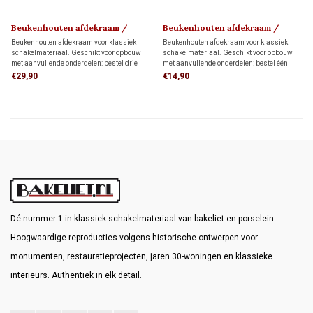
Beukenhouten afdekraam /
Beukenhouten afdekraam /
montageplaat 1910
montageplaat 1910
Beukenhouten afdekraam voor klassiek
Beukenhouten afdekraam voor klassiek
schakelmateriaal. Geschikt voor opbouw
schakelmateriaal. Geschikt voor opbouw
met aanvullende onderdelen: bestel drie
met aanvullende onderdelen: bestel één
montageringen voor directe wandmontage
montagering voor directe wandmontage of
€29,90
€14,90
of drie adapters voor montage op drie
één adapter voor montage op één
inbouwdozen.
inbouwdoos.
Dé nummer 1 in klassiek schakelmateriaal van bakeliet en porselein.
Hoogwaardige reproducties volgens historische ontwerpen voor
monumenten, restauratieprojecten, jaren 30-woningen en klassieke
interieurs. Authentiek in elk detail.