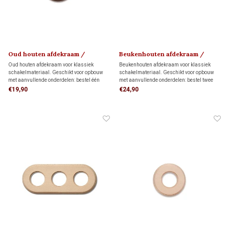
Oud houten afdekraam /
Beukenhouten afdekraam /
montageplaat 1910
montageplaat 1910
Oud houten afdekraam voor klassiek
Beukenhouten afdekraam voor klassiek
schakelmateriaal. Geschikt voor opbouw
schakelmateriaal. Geschikt voor opbouw
met aanvullende onderdelen: bestel één
met aanvullende onderdelen: bestel twee
montagering voor directe wandmontage of
montageringen voor directe wandmontage
€19,90
€24,90
één adapter voor montage op één
of twee adapters voor montage op twee
inbouwdoos.
inbouwdozen.