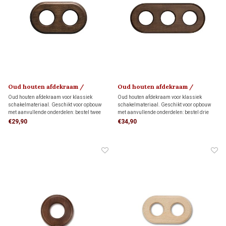
Oud houten afdekraam /
Oud houten afdekraam /
montageplaat 1910
montageplaat 1910
Oud houten afdekraam voor klassiek
Oud houten afdekraam voor klassiek
schakelmateriaal. Geschikt voor opbouw
schakelmateriaal. Geschikt voor opbouw
met aanvullende onderdelen: bestel twee
met aanvullende onderdelen: bestel drie
montageringen voor directe wandmontage
montageringen voor directe wandmontage
€29,90
€34,90
of twee adapters voor montage op twee
of drie adapters voor montage op drie
inbouwdozen.
inbouwdozen.