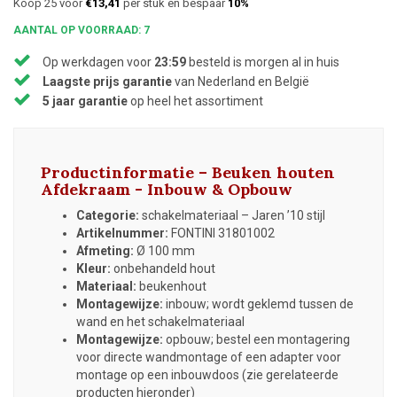
Koop 25 voor
€13,41
per stuk en bespaar
10%
AANTAL OP VOORRAAD: 7
Op werkdagen voor
23:59
besteld is morgen al in huis
Laagste prijs garantie
van Nederland en België
5 jaar garantie
op heel het assortiment
Productinformatie – Beuken houten
Afdekraam - Inbouw & Opbouw
Categorie:
schakelmateriaal – Jaren ’10 stijl
Artikelnummer:
FONTINI 31801002
Afmeting:
Ø 100 mm
Kleur:
onbehandeld hout
Materiaal:
beukenhout
Montagewijze:
inbouw; wordt geklemd tussen de
wand en het schakelmateriaal
Montagewijze:
opbouw; bestel een montagering
voor directe wandmontage of een adapter voor
montage op een inbouwdoos (zie gerelateerde
producten hieronder)