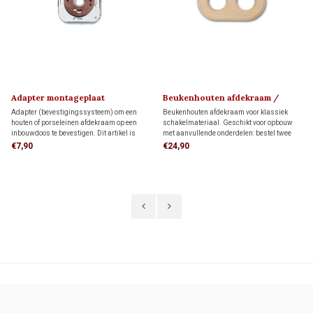
Adapter montageplaat
Beukenhouten afdekraam /
montageplaat 1910
Adapter (bevestigingssysteem) om een
Beukenhouten afdekraam voor klassiek
houten of porseleinen afdekraam op een
schakelmateriaal. Geschikt voor opbouw
inbouwdoos te bevestigen. Dit artikel is
met aanvullende onderdelen: bestel twee
alleen nodig wanneer je een FONTINI-
montageringen voor directe wandmontage
€7,90
€24,90
afdekraam als montageplaat voor opbouw
of twee adapters voor montage op twee
schakelmateriaal wilt gebruiken.
inbouwdozen.