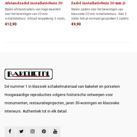
Afstandzadel installatiebuis 20
Zadel installatiebuis 20 mm (5
mm (5 stuks)
stuks)
Stalen afstandzadels van hoge kwaliteit
Stalen zadels voor het bevestigen van
voor het bevestigen van 20 mm
klassieke 20 mm installatiebuis. Voor 3
installatiebuis. Inhoud verpakking: 5 stuks,
meter heb je normaal gesproken 5 zadels
dit is voldoende voor 3 meter
nodig.
€12,90
€9,90
installatiebuis.
Dé nummer 1 in klassiek schakelmateriaal van bakeliet en porselein.
Hoogwaardige reproducties volgens historische ontwerpen voor
monumenten, restauratieprojecten, jaren 30-woningen en klassieke
interieurs. Authentiek tot in elk detail.