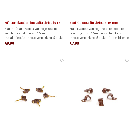
Afstandzadel installatiebuis 16
Zadel installatiebuis 16 mm
mm
Stalen afstandzadels van hoge kwaliteit
Stalen zadels van hoge kwaliteit voor het
voor het bevestigen van 16 mm
bevestigen van 16 mm installatiebuis.
installatiebuis. Inhoud verpakking: 5 stuks,
Inhoud verpakking: 5 stuks, dit is voldoende
dit is voldoende voor 3 meter
voor 3 meter installatiebuis.
€9,90
€7,90
installatiebuis.