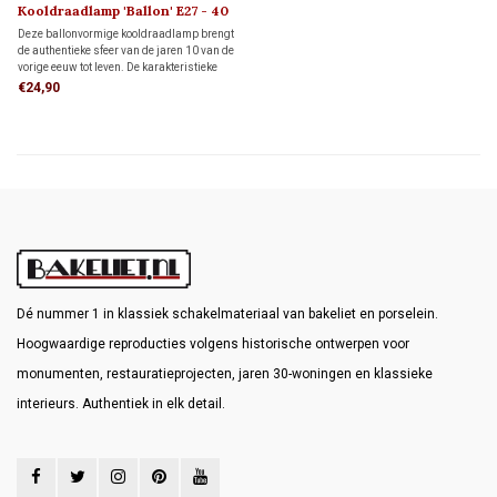
Kooldraadlamp 'Ballon' E27 - 40
Watt
Deze ballonvormige kooldraadlamp brengt
de authentieke sfeer van de jaren 10 van de
vorige eeuw tot leven. De karakteristieke
kooldraad met opwaartse krukspiraal geeft
€24,90
de lamp een warme uitstraling en zorgt
voor een sfeervol, nostalgisch lichteffect.
Dé nummer 1 in klassiek schakelmateriaal van bakeliet en porselein.
Hoogwaardige reproducties volgens historische ontwerpen voor
monumenten, restauratieprojecten, jaren 30-woningen en klassieke
interieurs. Authentiek in elk detail.