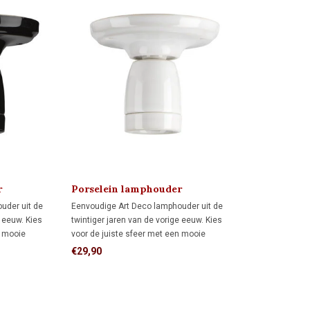
r
Porselein lamphouder
MINIMAAL 1920
uder uit de
Eenvoudige Art Deco lamphouder uit de
e eeuw. Kies
twintiger jaren van de vorige eeuw. Kies
n mooie
voor de juiste sfeer met een mooie
amp.
bijpassende (LED) kooldraadlamp.
€29,90