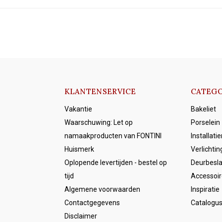
KLANTENSERVICE
CATEGO
Vakantie
Bakeliet
Waarschuwing: Let op
Porselein
namaakproducten van FONTINI
Installati
Huismerk
Verlichtin
Oplopende levertijden - bestel op
Deurbesl
tijd
Accessoir
Algemene voorwaarden
Inspiratie
Contactgegevens
Catalogu
Disclaimer