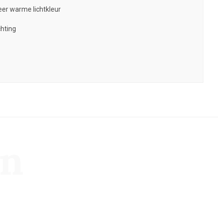
zeer warme lichtkleur
chting
en