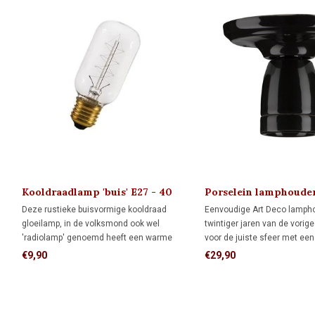
Kooldraadlamp 'buis' E27 - 40
Porselein lamphoude
Watt
MINIMAAL 1920
Deze rustieke buisvormige kooldraad
Eenvoudige Art Deco lampho
gloeilamp, in de volksmond ook wel
twintiger jaren van de vorig
'radiolamp' genoemd heeft een warme
voor de juiste sfeer met ee
gloed en daardoor zachte en klassieke
bijpassende LED kooldraadl
€9,90
€29,90
uitstraling. Creëer een vooroorlogse sfeer
van bakeliet en nostalgie met deze
klassieke lamp.