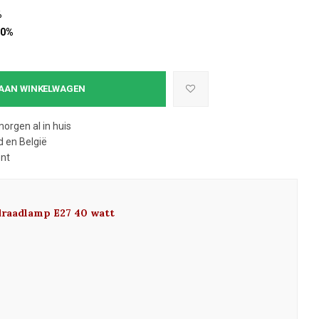
%
10%
AAN WINKELWAGEN
morgen al in huis
 en België
ent
ldraadlamp E27 40 watt