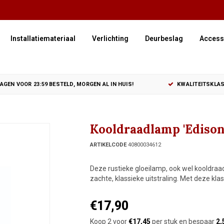
Installatiemateriaal
Verlichting
Deurbeslag
Access
GEN VOOR 23:59 BESTELD, MORGEN AL IN HUIS!
KWALITEITSKLAS
Kooldraadlamp 'Edison'
ARTIKELCODE
40800034612
Deze rustieke gloeilamp, ook wel kooldra
zachte, klassieke uitstraling. Met deze kla
€17,90
Koop 2 voor
€17,45
per stuk en bespaar
2,