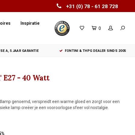
+31 (0) 78 - 61 28 728
oires
Inspiratie
0
SE A, 5 JAAR GARANTIE
FONTINI & THPG DEALER SINDS 2005
 E27 - 40 Watt
adlamp genoemd, verspreidt een warme gloed en zorgt voor een
ssieke lamp creëer je een vooroorlogse sfeer vol nostalgie.
5%