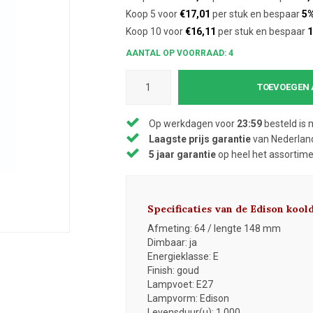
Koop 5 voor
€17,01
per stuk en bespaar
5
Koop 10 voor
€16,11
per stuk en bespaar
AANTAL OP VOORRAAD: 4
TOEVOEGEN 
Op werkdagen voor
23:59
besteld is 
Laagste prijs garantie
van Nederland
5 jaar garantie
op heel het assortim
Specificaties van de Edison koo
Afmeting: 64 / lengte 148 mm
Dimbaar: ja
Energieklasse: E
Finish: goud
Lampvoet: E27
Lampvorm: Edison
Levensduur(u): 1.000