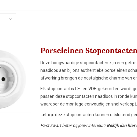
met karakter.
20-woningen en klassieke interieurs met
20-woningen
karakter.
karakter.
Porseleinen Stopcontacten
Deze hoogwaardige stopcontacten zijn een getrouwe
naadloos aan bij ons authentieke porseleinen scha
afwerking brengen de nostalgische charme van orig
Elk stopcontact is CE- en VDE-gekeurd en wordt g
passen deze stopcontacten naadloos in ronde kuns
waardoor de montage eenvoudig en snel verloopt.
Let op:
deze stopcontacten kunnen uitsluitend g
Past zwart beter bij jouw interieur?
Bekijk dan hier 