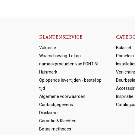
KLANTENSERVICE
CATEGO
Vakantie
Bakeliet
Waarschuwing: Let op
Porselein
namaakproducten van FONTINI
Installati
Huismerk
Verlichtin
Oplopende levertijden - bestel op
Deurbesl
tijd
Accessoir
Algemene voorwaarden
Inspiratie
Contactgegevens
Catalogu
Disclaimer
Garantie & Klachten
Betaalmethodes