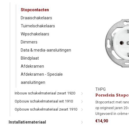
Stopcontacten
Draaischakelaars
Tuimelschakelaars
Wipschakelaars
Dimmers
Data & media-aansluitingen
Blindplaat
Afdekramen
Afdekramen - Speciale
aansluitingen
THPG
Inbouw schakelmateriaal zwart 1920
Porselein Stopc
1920
Opbouw schakelmateriaal wit 1910
Stopcontact met ran
op origineel jaren 20
Opbouw schakelmateriaal zwart 1910
Uitgevoerd in crème 
standaard inbouwdoz
€14,90
Installatiemateriaal
monumenten, jaren 