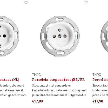
THPG
THPG
ontact (NL)
Porselein stopcontact (BE/FR
Porselei
kindveilig) 1920
kindveili
daarde, gebaseerd
Stopcontact met penaarde en
Stopcontac
-schakelmateriaal.
kinderbeveiliging, gebaseerd op origineel
kinderbevei
wit en geschikt voor
jaren 20-schakelmateriaal. Uitgevoerd in
jaren 20-sc
en. Voor
crème wit en geschikt voor standaard
crème wit e
€17,90
€17,90
20-woningen en
inbouwdozen. Voor monumenten, jaren
inbouwdoze