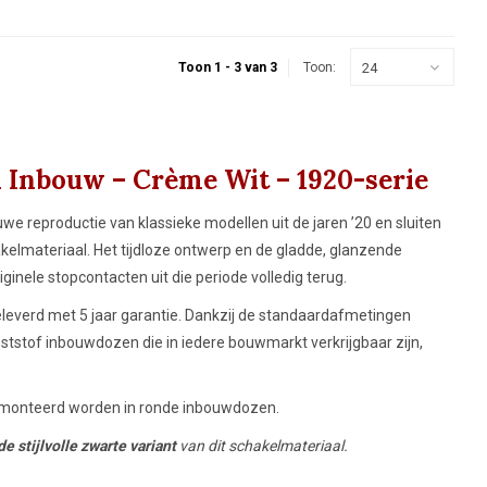
 en klassieke interieurs met
24
Toon 1 - 3 van 3
Toon:
 Inbouw – Crème Wit – 1920-serie
 reproductie van klassieke modellen uit de jaren ’20 en sluiten
kelmateriaal. Het tijdloze ontwerp en de gladde, glanzende
inele stopcontacten uit die periode volledig terug.
eleverd met 5 jaar garantie. Dankzij de standaardafmetingen
tstof inbouwdozen die in iedere bouwmarkt verkrijgbaar zijn,
emonteerd worden in ronde inbouwdozen.
de stijlvolle zwarte variant
van dit schakelmateriaal.