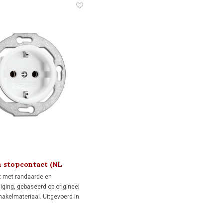
n stopcontact (NL
g) 1920
t met randaarde en
liging, gebaseerd op origineel
hakelmateriaal. Uitgevoerd in
n geschikt voor standaard
n. Voor monumenten, jaren