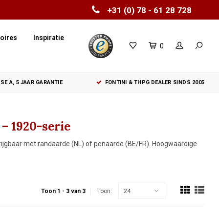
+31 (0) 78 - 61 28 728
oires
Inspiratie
0
SE A, 5 JAAR GARANTIE
FONTINI & THPG DEALER SINDS 2005
– 1920-serie
rkrijgbaar met randaarde (NL) of penaarde (BE/FR). Hoogwaardige
24
Toon 1 - 3 van 3
Toon: