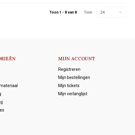
24
Toon 1 - 8 van 8
Toon:
RIEËN
MIJN ACCOUNT
Registreren
Mijn bestellingen
emateriaal
Mijn tickets
g
Mijn verlanglijst
ag
es
s