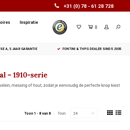
+31 (0) 78 - 61 28 728
oires
Inspiratie
0
SE A, 5 JAAR GARANTIE
FONTINI & THPG DEALER SINDS 2005
l – 1910-serie
selein, messing of hout, zodat je eenvoudig de perfecte knop kiest
24
Toon 1 - 8 van 8
Toon: