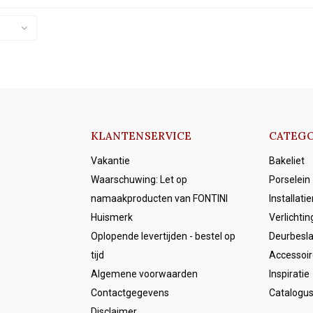
KLANTENSERVICE
CATEGO
Vakantie
Bakeliet
Waarschuwing: Let op
Porselein
namaakproducten van FONTINI
Installati
Huismerk
Verlichtin
Oplopende levertijden - bestel op
Deurbesl
tijd
Accessoir
Algemene voorwaarden
Inspiratie
Contactgegevens
Catalogu
Disclaimer