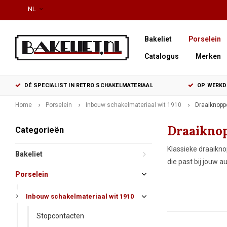
NL
Bakeliet
Porselein
Catalogus
Merken
DÉ SPECIALIST IN RETRO SCHAKELMATERIAAL
OP WERKDA
Home
Porselein
Inbouw schakelmateriaal wit 1910
Draaiknopp
Draaiknop
Categorieën
Klassieke draaikno
Bakeliet
die past bij jouw a
Porselein
Inbouw schakelmateriaal wit 1910
Stopcontacten