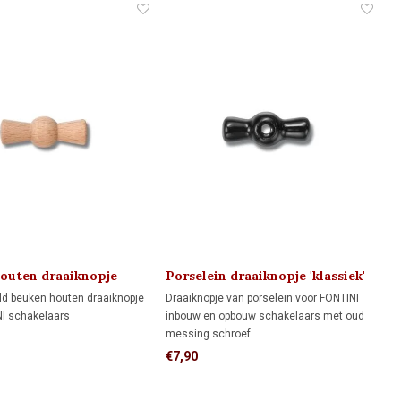
outen draaiknopje
Porselein draaiknopje 'klassiek'
 1910
1910
d beuken houten draaiknopje
Draaiknopje van porselein voor FONTINI
NI schakelaars
inbouw en opbouw schakelaars met oud
messing schroef
€7,90