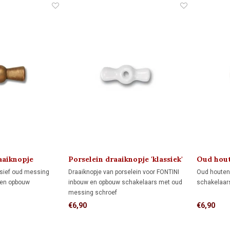
aaiknopje
Porselein draaiknopje 'klassiek'
Oud hout
1910
'klassiek'
sief oud messing
Draaiknopje van porselein voor FONTINI
Oud houten 
 en opbouw
inbouw en opbouw schakelaars met oud
schakelaar
messing schroef
€6,90
€6,90