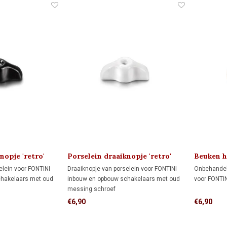
nopje 'retro'
Porselein draaiknopje 'retro'
Beuken h
1910
'klassiek'
elein voor FONTINI
Draaiknopje van porselein voor FONTINI
Onbehandel
chakelaars met oud
inbouw en opbouw schakelaars met oud
voor FONTI
messing schroef
€6,90
€6,90