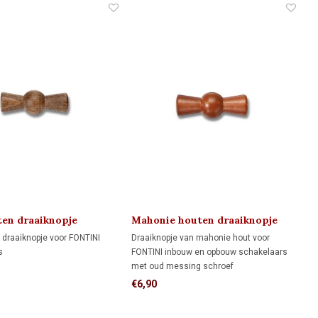
en draaiknopje
Mahonie houten draaiknopje
 1910
'klassiek' 1910
draaiknopje voor FONTINI
Draaiknopje van mahonie hout voor
s
FONTINI inbouw en opbouw schakelaars
met oud messing schroef
€6,90