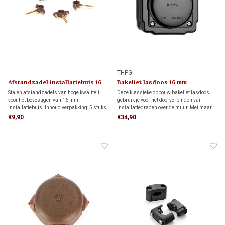
THPG
Afstandzadel installatiebuis 16
Bakeliet lasdoos 16 mm
mm
Stalen afstandzadels van hoge kwaliteit
Deze klassieke opbouw bakeliet lasdoos
voor het bevestigen van 16 mm
gebruik je voor het doorverbinden van
installatiebuis. Inhoud verpakking: 5 stuks,
installatiedraden over de muur. Met maar
dit is voldoende voor 3 meter
liefst 6 ingangen, die ook nog eens door
€9,90
€34,90
installatiebuis.
rubber worden afgedicht heb je aan deze
spatwaterdichte IP44 lasdoos een echte
alleskunner.