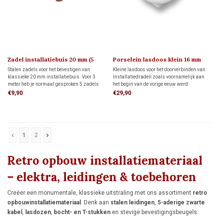
Zadel installatiebuis 20 mm (5
Porselein lasdoos klein 16 mm
stuks)
Stalen zadels voor het bevestigen van
Kleine lasdoos voor het doorverbinden van
klassieke 20 mm installatiebuis. Voor 3
installatiedraden zoals voornamelijk aan
meter heb je normaal gesproken 5 zadels
het begin van de vorige eeuw werd
nodig.
toegepast. Deze lasdoos is geschikt voor
€9,90
€29,90
leidingen van 16 en 20 mm.
1
2
Retro opbouw installatiemateriaal
– elektra, leidingen & toebehoren
Creëer een monumentale, klassieke uitstraling met ons assortiment
retro
opbouwinstallatiemateriaal
. Denk aan
stalen leidingen
,
5-aderige zwarte
kabel
,
lasdozen
,
bocht- en T-stukken
en stevige bevestigingsbeugels.