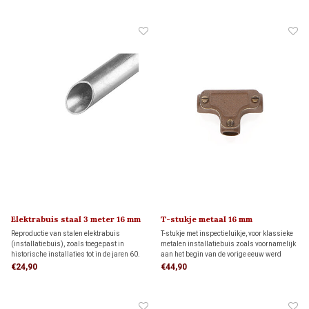
Elektrabuis staal 3 meter 16 mm
T-stukje metaal 16 mm
Reproductie van stalen elektrabuis
T-stukje met inspectieluikje, voor klassieke
(installatiebuis), zoals toegepast in
metalen installatiebuis zoals voornamelijk
historische installaties tot in de jaren 60.
aan het begin van de vorige eeuw werd
De metalen buis heeft een druksterkte van
toegepast.
€24,90
€44,90
1250 N/5 cm. Transportkosten binnen
Nederland bedragen € 99,- of afhalen in
Hendrik-Ido-Ambacht