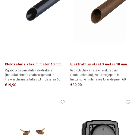
Elektrabuis staal 3 meter 16 mm
Elektrabuis staal 3 meter 16 mm
Reproductie van stalen elektrabuis
Reproductie van stalen elektrabuis
(installatiebuis), zoals toegepast in
(installatiebuis), zoals toegepast in
historische installaties tot in de jaren 60.
historische installaties tot in de jaren 60.
De metalen buis heeft een druksterkte van
De metalen buis heeft een druksterkte van
€19,90
€39,90
1250 N/5 cm. Transportkosten binnen
1250 N/5 cm. Transportkosten binnen
Nederland bedragen € 99,- of afhalen in
Nederland bedragen € 99,- of afhalen in
Hendrik-Ido-Ambacht
Hendrik-Ido-Ambacht