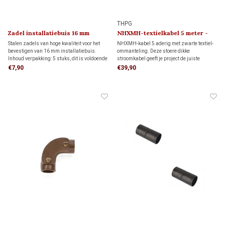
THPG
Zadel installatiebuis 16 mm
NHXMH-textielkabel 5 meter -
2,5 mm²
Stalen zadels van hoge kwaliteit voor het
NHXMH-kabel 5 aderig met zwarte textiel-
bevestigen van 16 mm installatiebuis.
ommanteling. Deze stoere dikke
Inhoud verpakking: 5 stuks, dit is voldoende
stroomkabel geeft je project de juiste
voor 3 meter installatiebuis.
industriële uitstraling en is geschikt om
€7,90
€39,90
een lichtschakelaar en stopcontact tegelijk
aan te sluiten.