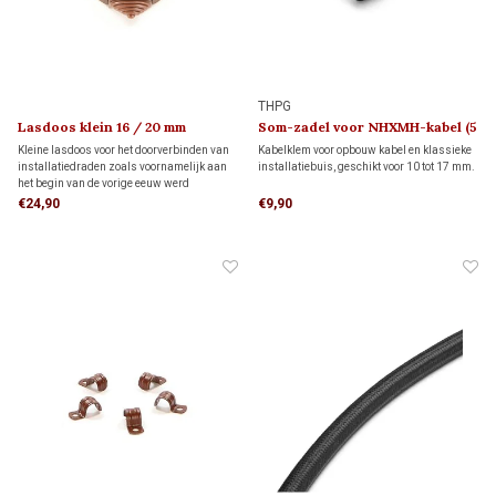
THPG
Lasdoos klein 16 / 20 mm
Som-zadel voor NHXMH-kabel (5
stuks)
Kleine lasdoos voor het doorverbinden van
Kabelklem voor opbouw kabel en klassieke
installatiedraden zoals voornamelijk aan
installatiebuis, geschikt voor 10 tot 17 mm.
het begin van de vorige eeuw werd
toegepast. Deze lasdoos is geschikt voor
€24,90
€9,90
leidingen van 16 en 20 mm.