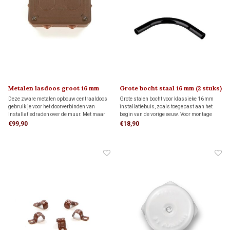
Metalen lasdoos groot 16 mm
Grote bocht staal 16 mm (2 stuks)
Deze zware metalen opbouw centraaldoos
Grote stalen bocht voor klassieke 16 mm
gebruik je voor het doorverbinden van
installatiebuis, zoals toegepast aan het
installatiedraden over de muur. Met maar
begin van de vorige eeuw. Voor montage
liefst 6 ingangen, creëer je een
aan een buis zijn twee sokken nodig, die
€99,90
€18,90
spectaculaire klassieke opbouwinstallatie.
apart besteld moeten worden. Deze sokken
vind je hieronder bij de gerelateerde
producten.