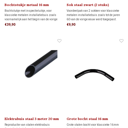
Bochtstukje metaal 16 mm
Sok staal zwart (2 stuks)
Bochtstukje met inspectieluikje, voor
Voordeelpak van 2 sokken voor klassieke
klassieke metalen installatiebuis zoals
metalen installatiebuis zoals tot de jaren
voornamelijk aan het begin van de vorige
60 van de vorige eeuw werd toegepast.
eeuw werd toegepast.
Deze metalen sok heeft een zeer hoge
€39,90
€9,90
druksterkte en extreme
temperatuurbestendigheid.
Elektrabuis staal 3 meter 20 mm
Grote bocht staal 16 mm
Reproductie van stalen elektrabuis
Grote stalen bocht voor klassieke 16 mm