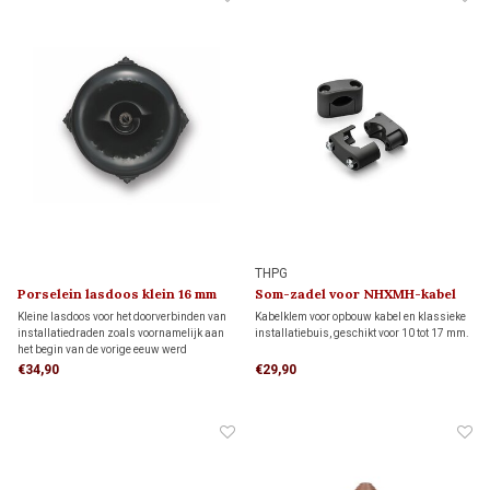
THPG
Porselein lasdoos klein 16 mm
Som-zadel voor NHXMH-kabel
(20 stuks)
Kleine lasdoos voor het doorverbinden van
Kabelklem voor opbouw kabel en klassieke
installatiedraden zoals voornamelijk aan
installatiebuis, geschikt voor 10 tot 17 mm.
het begin van de vorige eeuw werd
toegepast. Deze lasdoos is geschikt voor
€34,90
€29,90
leidingen van 16 en 20 mm.