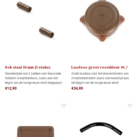
Sok staal 16 mm (2 stuks)
Lasdoos groot roestkleur 16 /
20 mm
Voordeelpak van 2 sokken voor klassieke
Grote lasdoos voor het doorverbinden van
metalen installatiebuis, zoals aan het
installatiedraden zoals voornamelijk aan
begin van de vorige eeuw werd toegepast.
het begin van de vorige eeuw werd
Deze sokken hebben een zeer hoge
toegepast. Deze lasdoos is geschikt voor
€12,90
€34,90
druksterkte en extreme
leidingen van 16 en 20 mm.
temperatuurbestendigheid.