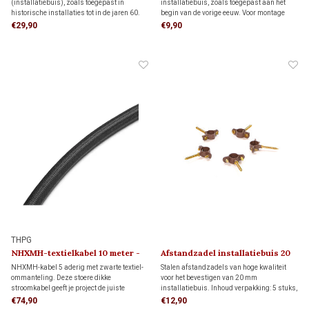
(installatiebuis), zoals toegepast in
installatiebuis, zoals toegepast aan het
historische installaties tot in de jaren 60.
begin van de vorige eeuw. Voor montage
De metalen buis heeft een druksterkte van
aan een buis zijn twee sokken nodig, die
€29,90
€9,90
1250 N/5 cm. Transportkosten binnen
apart besteld moeten worden. Deze sokken
Nederland bedragen € 99,- of afhalen in
vind je hieronder bij de gerelateerde
Hendrik-Ido-Ambacht
producten.
THPG
NHXMH-textielkabel 10 meter -
Afstandzadel installatiebuis 20
2,5 mm²
mm (5 stuks)
NHXMH-kabel 5 aderig met zwarte textiel-
Stalen afstandzadels van hoge kwaliteit
ommanteling. Deze stoere dikke
voor het bevestigen van 20 mm
stroomkabel geeft je project de juiste
installatiebuis. Inhoud verpakking: 5 stuks,
industriële uitstraling.
dit is voldoende voor 3 meter
€74,90
€12,90
installatiebuis.