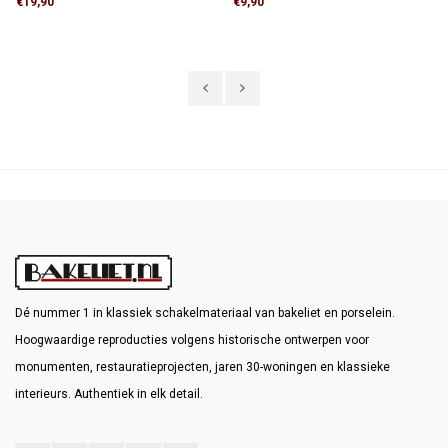
€19,90
€9,90
1250 N/5 cm. Transportkosten binnen
installatiebuis.
Nederland bedragen € 99,- of afhalen in
Hendrik-Ido-Ambacht
Dé nummer 1 in klassiek schakelmateriaal van bakeliet en porselein.
Hoogwaardige reproducties volgens historische ontwerpen voor
monumenten, restauratieprojecten, jaren 30-woningen en klassieke
interieurs. Authentiek in elk detail.