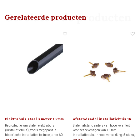
Gerelateerde producten
Gerelateerde producten
Elektrabuis staal 3 meter 16 mm
Afstandzadel installatiebuis 16
mm
Reproductie van stalen elektrabuis
Stalen afstandzadels van hoge kwaliteit
(installatiebuis), zoals toegepast in
voor het bevestigen van 16 mm
historische installaties tot in de jaren 60.
installatiebuis. Inhoud verpakking: 5 stuks,
De metalen buis heeft een druksterkte van
dit is voldoende voor 3 meter