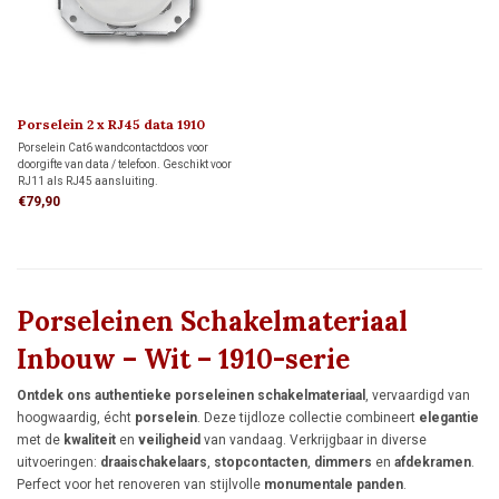
Porselein 2 x RJ45 data 1910
Porselein Cat6 wandcontactdoos voor
doorgifte van data / telefoon. Geschikt voor
RJ11 als RJ45 aansluiting.
€79,90
Porseleinen Schakelmateriaal
Inbouw – Wit – 1910-serie
Ontdek ons authentieke porseleinen schakelmateriaal
, vervaardigd van
hoogwaardig, écht
porselein
. Deze tijdloze collectie combineert
elegantie
met de
kwaliteit
en
veiligheid
van vandaag. Verkrijgbaar in diverse
uitvoeringen:
draaischakelaars
,
stopcontacten
,
dimmers
en
afdekramen
.
Perfect voor het renoveren van stijlvolle
monumentale panden
.