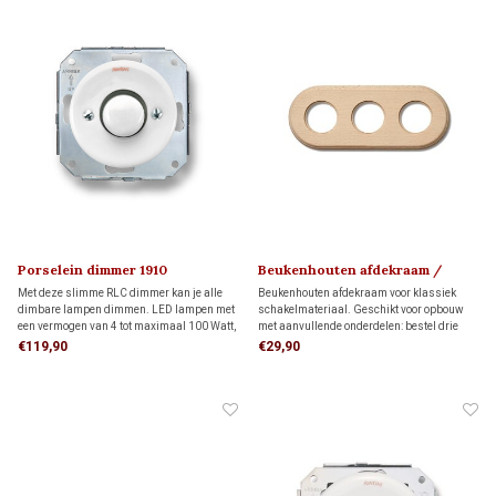
Porselein dimmer 1910
Beukenhouten afdekraam /
montageplaat 1910
Met deze slimme RLC dimmer kan je alle
Beukenhouten afdekraam voor klassiek
dimbare lampen dimmen. LED lampen met
schakelmateriaal. Geschikt voor opbouw
een vermogen van 4 tot maximaal 100 Watt,
met aanvullende onderdelen: bestel drie
overige lampen 24-400 Watt.
montageringen voor directe wandmontage
€119,90
€29,90
of drie adapters voor montage op drie
inbouwdozen.