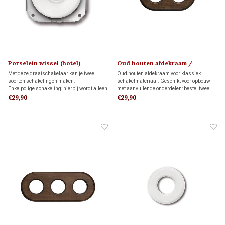
Porselein wissel (hotel)
Oud houten afdekraam /
schakelaar 1910
montageplaat 1910
Met deze draaischakelaar kan je twee
Oud houten afdekraam voor klassiek
soorten schakelingen maken:
schakelmateriaal. Geschikt voor opbouw
Enkelpolige schakeling: hierbij wordt alleen
met aanvullende onderdelen: bestel twee
de stroomvoerende draad onderbroken.
montageringen voor directe wandmontage
€29,90
€29,90
Wisselschakeling (hotelschakeling): twee
of twee adapters voor montage op twee
schakelaars bedienen samen één lamp of
inbouwdozen.
lampgroep.