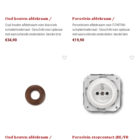
Oud houten afdekraam /
Porselein afdekraam /
montageplaat 1910
montageplaat 1910
Oud houten afdekraam voor klassiek
Porseleinen afdekraam voor FONTINI-
schakelmateriaal. Geschikt voor opbouw
schakelmateriaal. Geschikt voor opbouw
met aanvullende onderdelen: bestel drie
met aanvullende onderdelen: bestel één
montageringen voor directe wandmontage
montagering voor directe wandmontage of
€34,90
€19,90
of drie adapters voor montage op drie
één adapter voor montage op één
inbouwdozen.
inbouwdoos.
Oud houten afdekraam /
Porselein stopcontact (BE/FR