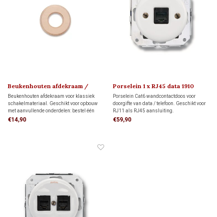
Beukenhouten afdekraam /
Porselein 1 x RJ45 data 1910
montageplaat 1910
Beukenhouten afdekraam voor klassiek
Porselein Cat6 wandcontactdoos voor
schakelmateriaal. Geschikt voor opbouw
doorgifte van data / telefoon. Geschikt voor
met aanvullende onderdelen: bestel één
RJ11 als RJ45 aansluiting.
montagering voor directe wandmontage of
€14,90
€59,90
één adapter voor montage op één
inbouwdoos.