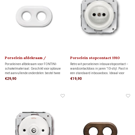
Porselein afdekraam /
Porselein stopcontact 1910
montageplaat 1910
Porseleinen afdekraam voor FONTINI-
Retro wit porseleinen inbouwstopcontact –
schakelmateriaal. Geschikt voor opbouw
wandcontactdoos in jaren ’10-stijl. Past in
met aanvullende onderdelen: bestel twee
een standaard inbouwdoos. Ideaal voor
montageringen voor directe wandmontage
monumentale panden met een authentiek
€29,90
€19,90
of twee adapters voor montage op twee
retro interieur.
inbouwdozen.