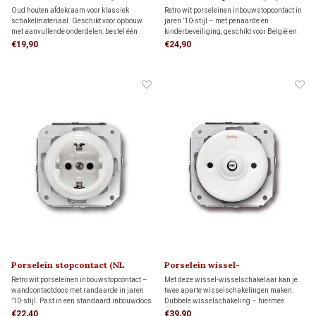
montageplaat 1910
kindveilig) 1910
Oud houten afdekraam voor klassiek
Retro wit porseleinen inbouwstopcontact in
schakelmateriaal. Geschikt voor opbouw
jaren ’10-stijl – met penaarde en
met aanvullende onderdelen: bestel één
kinderbeveiliging, geschikt voor België en
montagering voor directe wandmontage of
Frankrijk. Past in een standaard
€19,90
€24,90
één adapter voor montage op één
inbouwdoos en combineert klassieke
inbouwdoos.
charme met moderne veiligheid.
Porselein stopcontact (NL
Porselein wissel-
kindveilig) 1910
wisselschakelaar 1910
Retro wit porseleinen inbouwstopcontact –
Met deze wissel-wisselschakelaar kan je
wandcontactdoos met randaarde in jaren
twee aparte wisselschakelingen maken:
’10-stijl. Past in een standaard inbouwdoos
Dubbele wisselschakeling – hiermee
en combineert klassieke uitstraling met
bedien je twee lampen onafhankelijk van
€22,40
€39,90