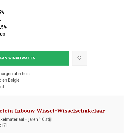
5%
%
,5%
10%
AAN WINKELWAGEN
morgen al in huis
 en België
ent
elein Inbouw Wissel-Wisselschakelaar
elmateriaal – jaren ’10 stijl
2171