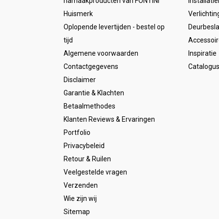
namaakproducten van FONTINI
Installati
Huismerk
Verlichtin
Oplopende levertijden - bestel op
Deurbesl
tijd
Accessoir
Algemene voorwaarden
Inspiratie
Contactgegevens
Catalogu
Disclaimer
Garantie & Klachten
Betaalmethodes
Klanten Reviews & Ervaringen
Portfolio
Privacybeleid
Retour & Ruilen
Veelgestelde vragen
Verzenden
Wie zijn wij
Sitemap