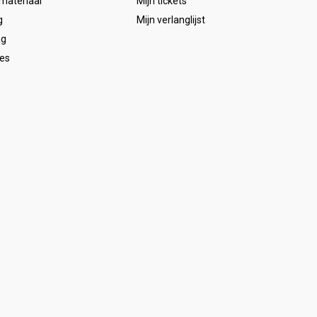
emateriaal
Mijn tickets
g
Mijn verlanglijst
ag
es
s