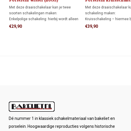
Porselein wissel (hotel)
Porselein kruisschake
schakelaar 1910
Met deze draaischakelaar kan je twee
Met deze draaischakelaar k
soorten schakelingen maken:
schakeling maken:
Enkelpolige schakeling: hierbij wordt alleen
Kruisschakeling – hiermee b
de stroomvoerende draad onderbroken.
wisselschakeling uit door 
€29,90
€39,90
Wisselschakeling (hotelschakeling): twee
wisselschakelaars een lamp
schakelaars bedienen samen één lamp of
vanaf drie of meer plaatsen 
lampgroep.
schakelen.
Dé nummer 1 in klassiek schakelmateriaal van bakeliet en
porselein. Hoogwaardige reproducties volgens historische