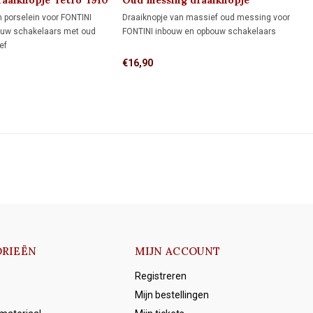
aaiknopje 'retro' 1910
Oud messing draaiknopje
'klassiek' 1910
n porselein voor FONTINI
Draaiknopje van massief oud messing voor
ouw schakelaars met oud
FONTINI inbouw en opbouw schakelaars
ef
€16,90
RIEËN
MIJN ACCOUNT
Registreren
Mijn bestellingen