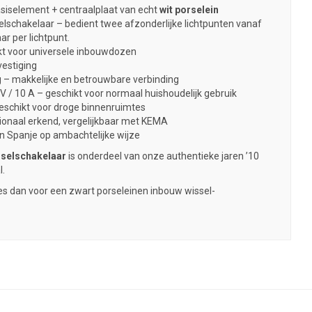
siselement + centraalplaat van echt
wit porselein
lschakelaar – bedient twee afzonderlijke lichtpunten vanaf
r per lichtpunt.
kt voor universele inbouwdozen
estiging
 – makkelijke en betrouwbare verbinding
V / 10 A – geschikt voor normaal huishoudelijk gebruik
eschikt voor droge binnenruimtes
ionaal erkend, vergelijkbaar met KEMA
 Spanje op ambachtelijke wijze
sselschakelaar
is onderdeel van onze authentieke jaren ’10
l.
Kies dan voor een zwart porseleinen inbouw wissel-