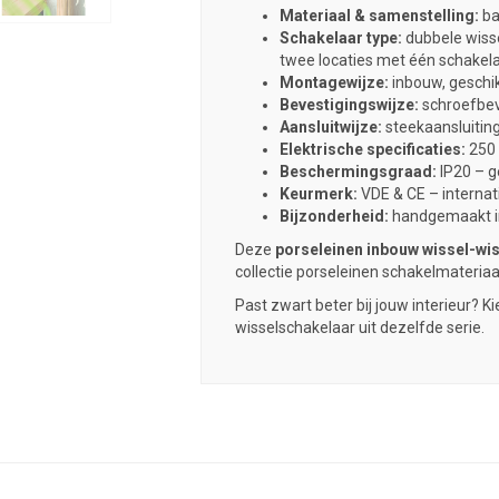
Materiaal & samenstelling:
ba
Schakelaar type:
dubbele wisse
twee locaties met één schakelaa
Montagewijze:
inbouw, geschi
Bevestigingswijze:
schroefbev
Aansluitwijze:
steekaansluiting
Elektrische specificaties:
250 
Beschermingsgraad:
IP20 – g
Keurmerk:
VDE & CE – internat
Bijzonderheid:
handgemaakt in
Deze
porseleinen inbouw wissel-wi
collectie porseleinen schakelmateriaa
Past zwart beter bij jouw interieur? 
wisselschakelaar uit dezelfde serie.