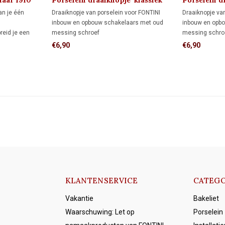
laar 1910
Porselein draaiknopje 'klassiek'
Porselein dr
1910
an je één
Draaiknopje van porselein voor FONTINI
Draaiknopje va
inbouw en opbouw schakelaars met oud
inbouw en opb
reid je een
messing schroef
messing schro
samen met twee
€6,90
€6,90
 of lampgroep
aan en uit te
KLANTENSERVICE
CATEGO
Vakantie
Bakeliet
Waarschuwing: Let op
Porselein