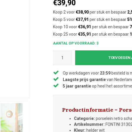
€39,90
Koop 2 voor
€38,90
per stuk en bespaar
2,
Koop 5 voor
€37,91
per stuk en bespaar
5
Koop 10 voor
€36,91
per stuk en bespaar
7
Koop 25 voor
€35,91
per stuk en bespaar
AANTAL OP VOORRAAD: 3
TOEVOEGEN 
Op werkdagen voor
23:59
besteld is 
Laagste prijs garantie
van Nederland
5 jaar garantie
op heel het assortim
Productinformatie – Pors
Categorie:
porselein retro schak
Artikelnummer:
FONTINI 3130
Kleur:
helder wit