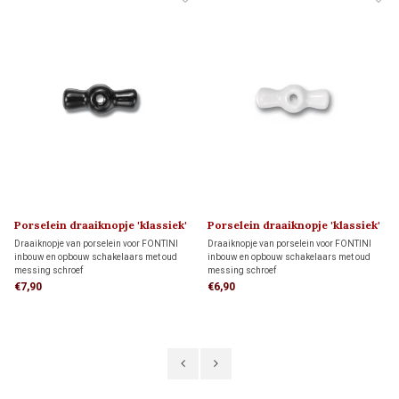
Porselein draaiknopje 'klassiek'
Porselein draaiknopje 'klassiek'
1910
1910
Draaiknopje van porselein voor FONTINI
Draaiknopje van porselein voor FONTINI
inbouw en opbouw schakelaars met oud
inbouw en opbouw schakelaars met oud
messing schroef
messing schroef
€7,90
€6,90