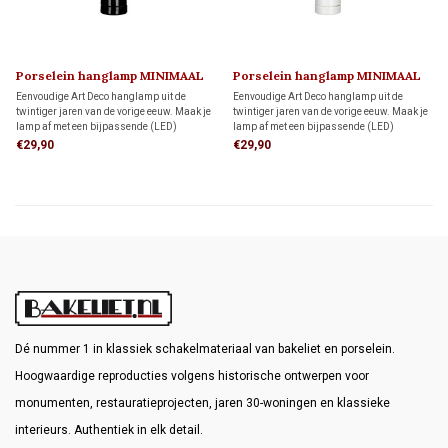
Porselein hanglamp MINIMAAL
Porselein hanglamp MINIMAAL
1920
1920
Eenvoudige Art Deco hanglamp uit de
Eenvoudige Art Deco hanglamp uit de
twintiger jaren van de vorige eeuw. Maak je
twintiger jaren van de vorige eeuw. Maak je
lamp af met een bijpassende (LED)
lamp af met een bijpassende (LED)
kooldraadlamp.
kooldraadlamp.
€29,90
€29,90
Dé nummer 1 in klassiek schakelmateriaal van bakeliet en porselein.
Hoogwaardige reproducties volgens historische ontwerpen voor
monumenten, restauratieprojecten, jaren 30-woningen en klassieke
interieurs. Authentiek in elk detail.