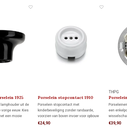
20-woningen en klassieke interieurs met
montagepla
karakter.
THPG
selein 1925
Porselein stopcontact 1910
Porselein
schakela
 lamphouder uit de
Porselein stopcontact met
Porseleinen
e vorige eeuw. Kies
kinderbeveiliging zonder randaarde,
een enkelpo
 met een mooie
voorzien van boven invoer voor opbouw
wisselschak
ldraadlamp.
elektraleiding. Voor een veilige en
Enkelpolige
€24,90
€39,90