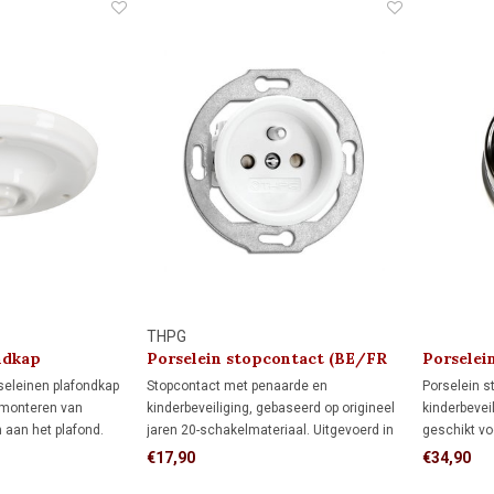
THPG
ndkap
Porselein stopcontact (BE/FR
Porselei
kindveilig) 1920
rseleinen plafondkap
Stopcontact met penaarde en
Porselein s
 monteren van
kinderbeveiliging, gebaseerd op origineel
kinderbeveil
 aan het plafond.
jaren 20-schakelmateriaal. Uitgevoerd in
geschikt vo
ing en
crème wit en geschikt voor standaard
Voor een ve
€17,90
€34,90
en.
inbouwdozen. Voor monumenten, jaren
plaats je h