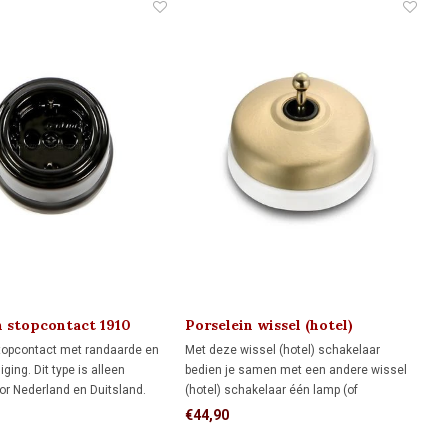
n stopcontact 1910
Porselein wissel (hotel)
schakelaar 1910
topcontact met randaarde en
Met deze wissel (hotel) schakelaar
iging. Dit type is alleen
bedien je samen met een andere wissel
or Nederland en Duitsland.
(hotel) schakelaar één lamp (of
ilige en stabiele montage
lampgroep) vanuit twee plaatsen. Voor
€44,90
et stopcontact op een
een veilige en stabiele montage plaats je