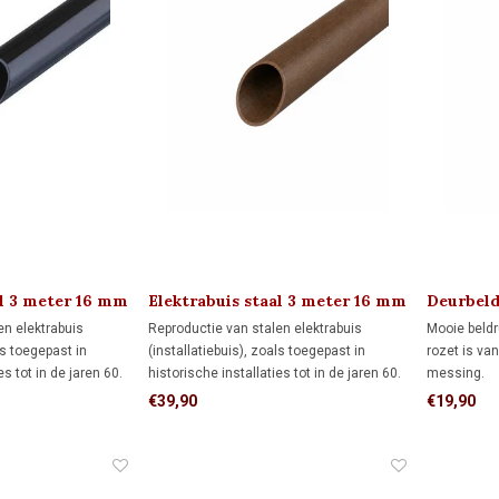
al 3 meter 16 mm
Elektrabuis staal 3 meter 16 mm
Deurbeld
en elektrabuis
Reproductie van stalen elektrabuis
Mooie beldru
ls toegepast in
(installatiebuis), zoals toegepast in
rozet is van
es tot in de jaren 60.
historische installaties tot in de jaren 60.
messing.
t een druksterkte
De metalen buis heeft een druksterkte
€39,90
€19,90
ansportkosten binnen
van 1250 N/5 cm. Transportkosten binnen
99,- of afhalen in
Nederland bedragen € 99,- of afhalen in
Hendrik-Ido-Ambacht