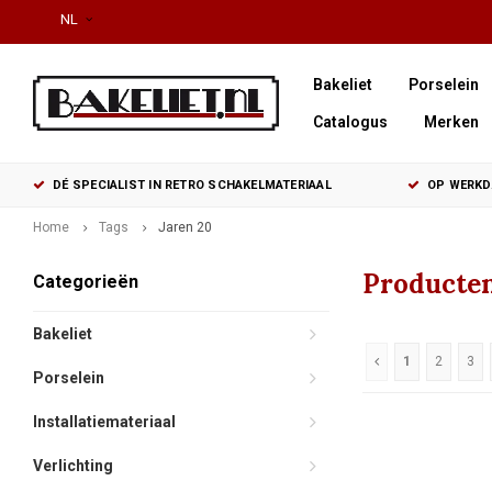
NL
Bakeliet
Porselein
Catalogus
Merken
DÉ SPECIALIST IN RETRO SCHAKELMATERIAAL
OP WERKDA
Home
Tags
Jaren 20
Producten
Categorieën
Bakeliet
1
2
3
Porselein
Installatiemateriaal
Verlichting