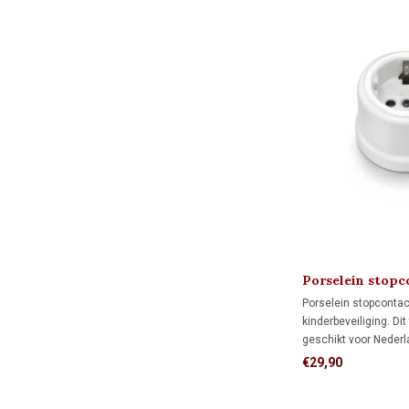
Porselein stopc
kindveilig) 1910
Porselein stopconta
kinderbeveiliging. Dit
geschikt voor Nederl
Voor een veilige en 
€29,90
plaats je het stopcon
montageplaat.