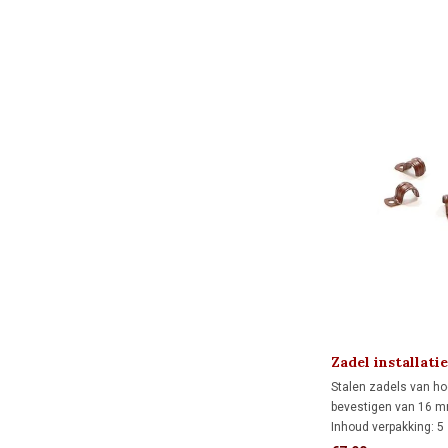
Zadel installat
Stalen zadels van hog
bevestigen van 16 mm
Inhoud verpakking: 5 s
voldoende voor 3 mete