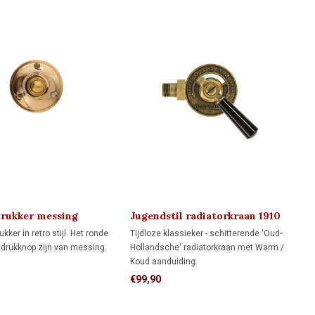
rukker messing
Jugendstil radiatorkraan 1910
kker in retro stijl. Het ronde
Tijdloze klassieker - schitterende 'Oud-
 drukknop zijn van messing.
Hollandsche' radiatorkraan met Warm /
Koud aanduiding.
Het enige alternatief als je gewoon een
€99,90
kraan zoekt met Nederlandse aanduiding.