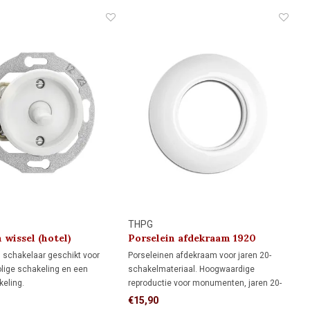
at.
de schakelaar op een montageplaat.
THPG
 wissel (hotel)
Porselein afdekraam 1920
ar 1920
 schakelaar geschikt voor
Porseleinen afdekraam voor jaren 20-
lige schakeling en een
schakelmateriaal. Hoogwaardige
eling.
reproductie voor monumenten, jaren 20-
 schakeling: bedient de
woningen en klassieke interieurs.
€15,90