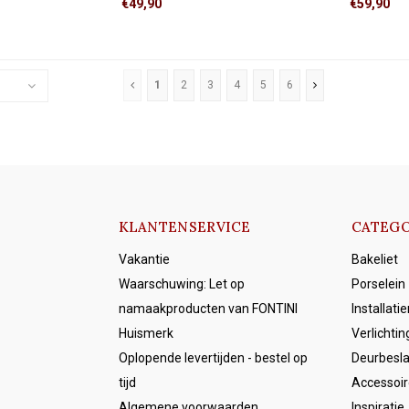
€49,90
€59,90
verlichting met één schakelaar.
vanuit één 
Wisselschakeling (hotelschakeling): twee
wisselscha
schakelaars bedienen samen dezelfde
verlichting.
1
2
3
4
5
6
KLANTENSERVICE
CATEGO
Vakantie
Bakeliet
Waarschuwing: Let op
Porselein
namaakproducten van FONTINI
Installati
Huismerk
Verlichtin
Oplopende levertijden - bestel op
Deurbesl
tijd
Accessoir
Algemene voorwaarden
Inspiratie