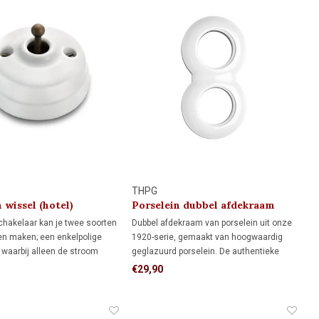
THPG
 wissel (hotel)
Porselein dubbel afdekraam
ar
1920
hakelaar kan je twee soorten
Dubbel afdekraam van porselein uit onze
en maken; een enkelpolige
1920-serie, gemaakt van hoogwaardig
 waarbij alleen de stroom
geglazuurd porselein. De authentieke
raad wordt onderbroken. Een
uitstraling maakt dit afdekraam ideaal
€29,90
el) schakeling; twee
voor monumenten, restauratieprojecten
 sturen één lamp (of
en klassieke interieurs.