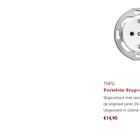
THPG
Porselein Stopc
1920
Stopcontact met ran
op origineel jaren 20
Uitgevoerd in crème 
standaard inbouwdoz
€14,90
monumenten, jaren 
klassieke interieurs 