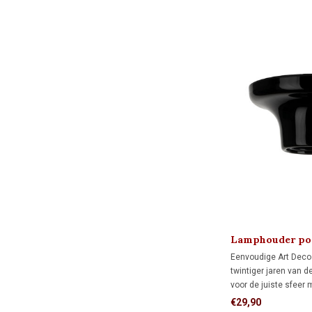
Lamphouder por
Eenvoudige Art Deco
twintiger jaren van d
voor de juiste sfeer
bijpassende LED koo
€29,90