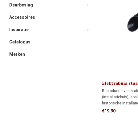
Deurbeslag
Accessoires
Inspiratie
Catalogus
Merken
Elektrabuis sta
Reproductie van stal
(installatiebuis), zoa
historische installati
De metalen buis heef
€19,90
van 1250 N/5 cm. Tr
Nederland bedragen € 
Hendrik-Ido-Ambacht