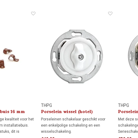
stabiele montage plaats je het
verlichting
stopcontact op een montageplaat.
Wisselschak
schakelaar
verlichting.
THPG
THPG
iebuis 16 mm
Porselein wissel (hotel)
Porselei
schakelaar 1920
e kwaliteit voor het
Porseleinen schakelaar geschikt voor
Met deze sc
 installatiebuis.
een enkelpolige schakeling en een
schakeling
tuks, dit is
wisselschakeling.
Serieschake
r installatiebuis.
Enkelpolige schakeling: bedient de
twee lampen