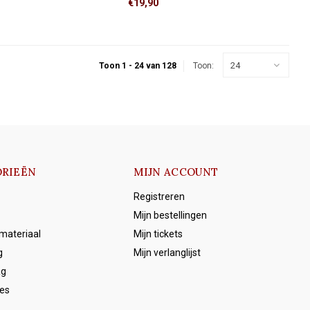
€19,90
schakelaar. Niet geschikt voor
direct op de muur of op 2 ronde
kelingen.
inbouwdozen.
24
Toon 1 - 24 van 128
Toon:
RIEËN
MIJN ACCOUNT
Registreren
Mijn bestellingen
emateriaal
Mijn tickets
g
Mijn verlanglijst
ag
es