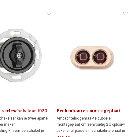
 met één schakelaar.
eling (hotelschakeling): twee
s bedienen samen dezelfde
n serieschakelaar 1920
Beukenhouten montageplaat
dubbel 1910/1930
hakelaar kan je twee aparte
Ambachtelijk gemaakte dubbele
en maken:
montageplaat om eenvoudig 2 x opbouw
ling – hiermee schakel je
bakeliet of porselein schakelmateriaal in
 afzonderlijk aan en uit
te monteren. Deze montageplaat past