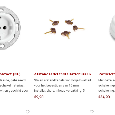
ontact (NL)
Afstandzadel installatiebuis 16
Porselein
mm
schakela
daarde, gebaseerd
Stalen afstandzadels van hoge kwaliteit
Met deze sc
-schakelmateriaal.
voor het bevestigen van 16 mm
schakeling
wit en geschikt voor
installatiebuis. Inhoud verpakking: 5
schakeling,
en. Voor
stuks, dit is voldoende voor 3 meter
voerende d
€9,90
€34,90
20-woningen en
installatiebuis.
wissel (hot
met karakter.
schakelaars
lampgroep)