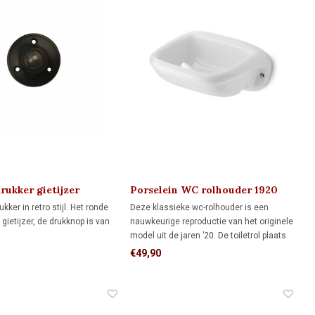
rukker gietijzer
Porselein WC rolhouder 1920
kker in retro stijl. Het ronde
Deze klassieke wc-rolhouder is een
 gietijzer, de drukknop is van
nauwkeurige reproductie van het originele
model uit de jaren ’20. De toiletrol plaats
je in de houder, waarna je het papier via
€49,90
de sleuf naar beneden trekt. Let op:
gebruik alleen stevig 3-laags toiletpapier.