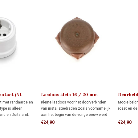
ontact (NL
Lasdoos klein 16 / 20 mm
Deurbeld
ct met randaarde en
Kleine lasdoos voor het doorverbinden
Mooie beldru
 type is alleen
van installatiedraden zoals voornamelijk
rozet en de
and en Duitsland.
aan het begin van de vorige eeuw werd
stabiele montage
toegepast. Deze lasdoos is geschikt voor
€24,90
€24,90
tact op een
leidingen van 16 en 20 mm.