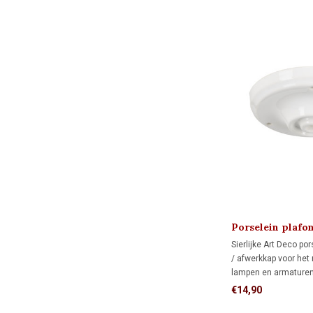
Porselein plafo
MINIMAAL 1920
Sierlijke Art Deco po
/ afwerkkap voor het
lampen en armaturen
Inclusief trekontlast
€14,90
bevestigingsmaterial