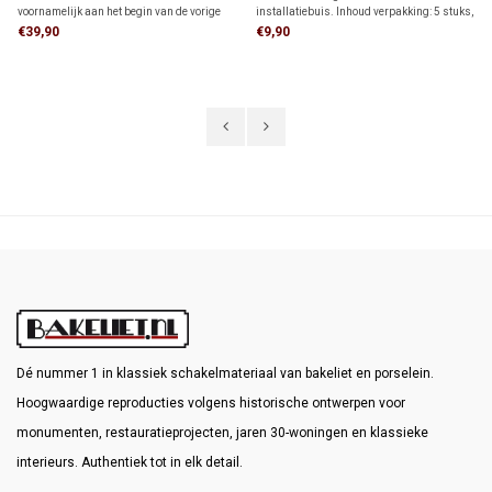
voornamelijk aan het begin van de vorige
installatiebuis. Inhoud verpakking: 5 stuks,
eeuw werd toegepast.
dit is voldoende voor 3 meter
€39,90
€9,90
installatiebuis.
Dé nummer 1 in klassiek schakelmateriaal van bakeliet en porselein.
Hoogwaardige reproducties volgens historische ontwerpen voor
monumenten, restauratieprojecten, jaren 30-woningen en klassieke
interieurs. Authentiek tot in elk detail.