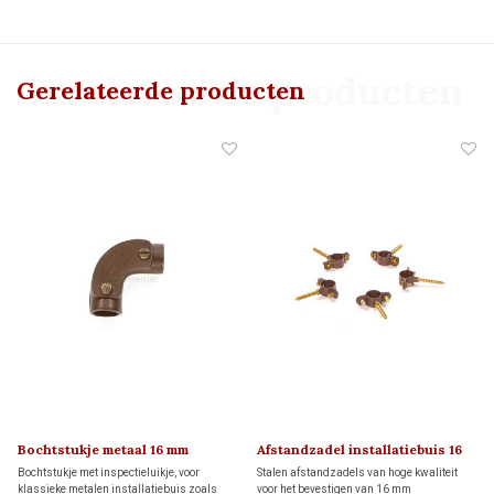
Gerelateerde producten
Gerelateerde producten
Bochtstukje metaal 16 mm
Afstandzadel installatiebuis 16
mm
Bochtstukje met inspectieluikje, voor
Stalen afstandzadels van hoge kwaliteit
klassieke metalen installatiebuis zoals
voor het bevestigen van 16 mm