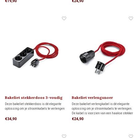
€19,90
€24,90
plaatsen.
Bakeliet stekkerdoos 3-voudig
Bakeliet verlengsnoer
Deze bakeliet stekkerdoos is dé elegante
Deze bakeliet verlengkabel is dé elegante
oplossing om je stroomkabels te verlengen
oplossing om je stroomkabels te verlengen.
De kabel is voorzien van een haakse stekker
om de kabel plat tegen de wand te kunnen
€34,90
€24,90
plaatsen.