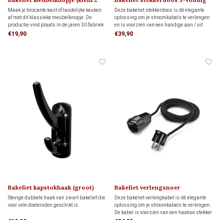
stuks) 1930
(met schakelaar)
Maak je brocante kast of landelijke keuken
Deze bakeliet stekkerdoos is dé elegante
af met dit klassieke meubelknopje. De
oplossing om je stroomkabels te verlengen
productie vind plaats in de jaren 30 fabriek
en is voorzien van een handige aan / uit
van Oud-Thentiek Holland op een
schakelaar
€19,90
€39,90
gerestaureerde bakeliet pers uit 1922.
Bakeliet kapstokhaak (groot)
Bakeliet verlengsnoer
1930
Stevige dubbele haak van zwart bakeliet die
Deze bakeliet verlengkabel is dé elegante
voor vele doeleinden geschikt is.
oplossing om je stroomkabels te verlengen.
De kabel is voorzien van een haakse stekker
om de kabel plat tegen de wand te kunnen