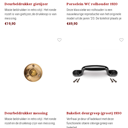
Deurbeldrukker gietijzer
Porselein WC rolhouder 1920
Mooie beldrukker in retro stijl. Het ronde
Deze klassieke wc-rolhouder is een
rozet is van gietijzer, de drukknop is van
nauwkeurige reproductie van het originele
messing.
model uit de jaren ’20. De toiletrol plaats je
in de houder, waarna je het papier via de
€19,90
€49,90
sleuf naar beneden trekt. Let op: gebruik
alleen stevig 3-laags toiletpapier.
Deurbeldrukker messing
Bakeliet deurgreep (groot) 1930
Mooie beldrukker in retro stijl. Het ronde
Verfraai je deur of ladekast met deze
rozet en de drukknop zijn van messing.
functionele stoere stevige greep van
bakeliet.