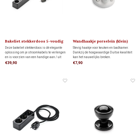
Bakeliet stekkerdoos 5-voudig
Wandhaakje porselein (klein)
(met schakelaar)
1920
Deze bakeliet stekkerdoos is dé elegante
Stevig haakje voor keuken en badkamer.
oplossing om je stroomkabels te verlengen
Dankzij de hoogwaardige Duitse kwaliteit
en is voorzien van een handige aan / uit
kan het nauwelijks breken.
schakelaar
€39,90
€7,90