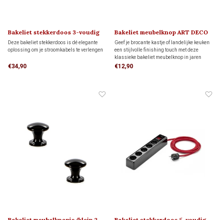
Bakeliet stekkerdoos 3-voudig
Bakeliet meubelknop ART DECO
1920
Deze bakeliet stekkerdoos is dé elegante
Geef je brocante kastje of landelijke keuken
oplossing om je stroomkabels te verlengen
een stijlvolle finishing touch met deze
klassieke bakeliet meubelknop in jaren
’20–’40 stijl
€34,90
€12,90
Bakeliet meubelknopje (klein 2
Bakeliet stekkerdoos 5-voudig