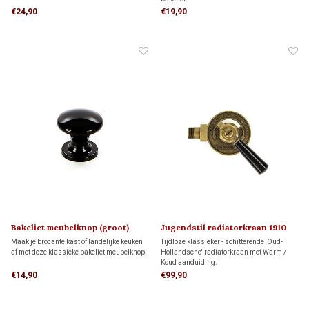
€24,90
€19,90
Bakeliet meubelknop (groot)
Jugendstil radiatorkraan 1910
1930
Maak je brocante kast of landelijke keuken
Tijdloze klassieker - schitterende 'Oud-
af met deze klassieke bakeliet meubelknop.
Hollandsche' radiatorkraan met Warm /
Koud aanduiding.
Het enige alternatief als je gewoon een
€14,90
€99,90
kraan zoekt met Nederlandse aanduiding.