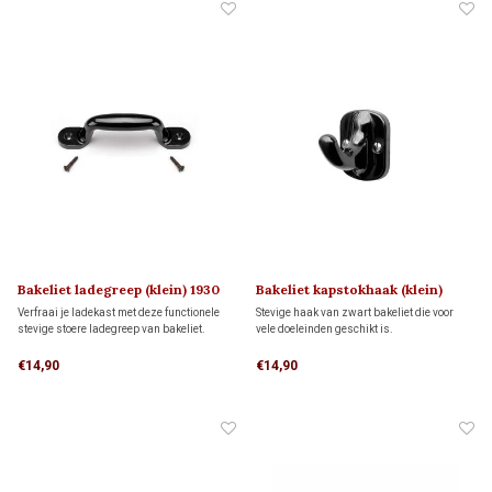
Bakeliet ladegreep (klein) 1930
Bakeliet kapstokhaak (klein)
1930
Verfraai je ladekast met deze functionele
Stevige haak van zwart bakeliet die voor
stevige stoere ladegreep van bakeliet.
vele doeleinden geschikt is.
€14,90
€14,90