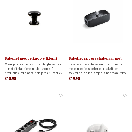
Bakeliet meubelknopje (klein)
Bakeliet snoerschakelaar met
1930
witte knop
Maak je brocante kast of landelijke keuken
Bakeliet snoerschakelaar in combinatie
af met dit klassieke meubelknopje. De
met een textielkabel en een bakelieten
productie vind plaats in de jaren 30 fabriek
stekker en je oude lampje is helemaal retro.
van Oud-Thentiek Holland op een
€10,90
€19,90
gerestaureerde bakeliet pers uit 1922.