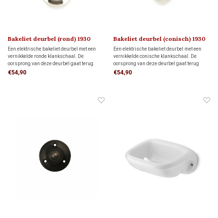
Bakeliet deurbel (rond) 1930
Bakeliet deurbel (conisch) 1930
Een elektrische bakeliet deurbel met een
Een elektrische bakeliet deurbel met een
vernikkelde ronde klankschaal. De
vernikkelde conische klankschaal. De
oorsprong van deze deurbel gaat terug
oorsprong van deze deurbel gaat terug
naar de jaren '30 van de vorige eeuw en is
naar de jaren '30 van de vorige eeuw en is
€54,90
€54,90
gebaseerd op de eerste telefoontechniek.
gebaseerd op de eerste telefoontechniek.