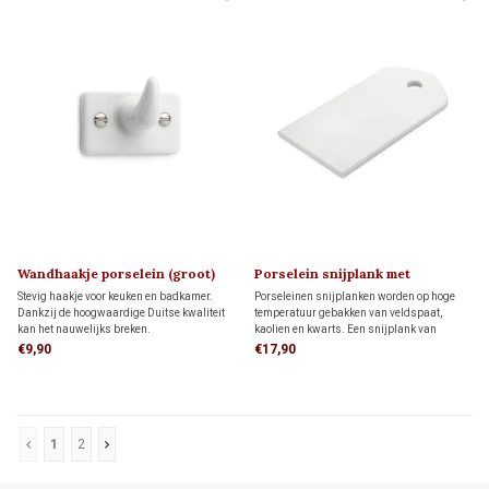
Wandhaakje porselein (groot)
Porselein snijplank met
1920
ophangoog (klein)
Stevig haakje voor keuken en badkamer.
Porseleinen snijplanken worden op hoge
Dankzij de hoogwaardige Duitse kwaliteit
temperatuur gebakken van veldspaat,
kan het nauwelijks breken.
kaolien en kwarts. Een snijplank van
porselein trotseert scherpe messen en
€9,90
€17,90
absorbeert geen geurtjes. Dankzij de
ongeglazuurde onderkant ligt hij stevig en
veilig op het werkblad.
1
2