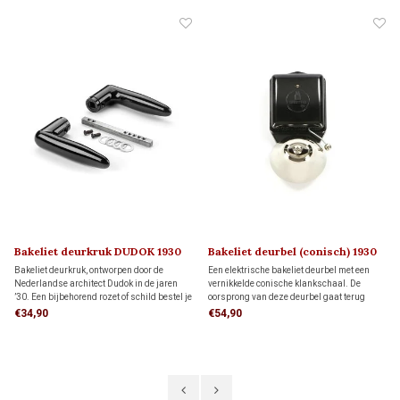
Bakeliet deurkruk DUDOK 1930
Bakeliet deurbel (conisch) 1930
Bakeliet deurkruk, ontworpen door de
Een elektrische bakeliet deurbel met een
Nederlandse architect Dudok in de jaren
vernikkelde conische klankschaal. De
’30. Een bijbehorend rozet of schild bestel je
oorsprong van deze deurbel gaat terug
hieronder apart bij ‘Gerelateerde
naar de jaren '30 van de vorige eeuw en is
€34,90
€54,90
producten’. Je kunt kiezen uit verschillende
gebaseerd op de eerste telefoontechniek.
stijlen en modellen.