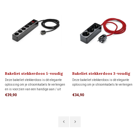
Bakeliet stekkerdoos 5-voudig
Bakeliet stekkerdoos 3-voudig
(met schakelaar)
Deze bakeliet stekkerdoos is dé elegante
Deze bakeliet stekkerdoos is dé elegante
oplossing om je stroomkabels te verlengen
oplossing om je stroomkabels te verlengen
en is voorzien van een handige aan / uit
schakelaar
€39,90
€34,90