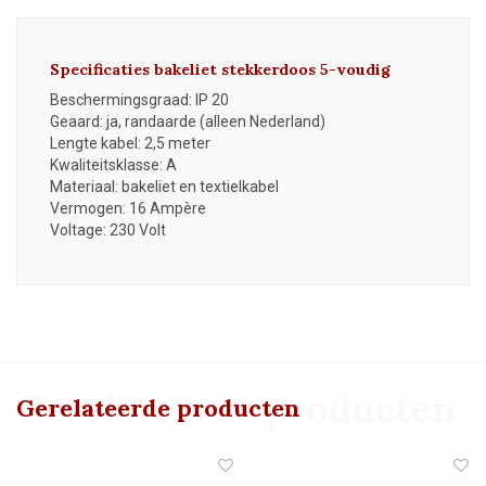
Specificaties b
akeliet stekkerdoos 5-voudig
Beschermingsgraad: IP 20
Geaard: ja, randaarde (alleen Nederland)
Lengte kabel: 2,5 meter
Kwaliteitsklasse: A
Materiaal: bakeliet en textielkabel
Vermogen: 16
Ampère
Voltage: 230 Volt
Gerelateerde producten
Gerelateerde producten